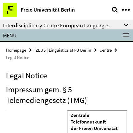
Springe
Service
Freie Universität Berlin
direkt
Navigation
zu
Interdisciplinary Centre European Languages
Inhalt
MENU
Homepage
iZEUS | Linguistics at FU Berlin
Centre
Legal Notice
Legal Notice
Impressum gem. § 5
Telemediengesetz (TMG)
Zentrale
Telefonauskunft
der Freien Universität