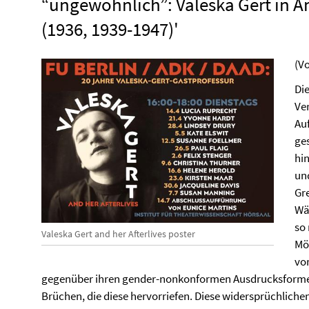
“ungewöhnlich”: Valeska Gert in A
(1936, 1939-1947)'
(V
Die
Ve
Auf
ge
hin
un
Gr
Wä
so
Valeska Gert and her Afterlives poster
Mö
vo
gegenüber ihren gender-nonkonformen Ausdrucksformen
Brüchen, die diese hervorriefen. Diese widersprüchliche