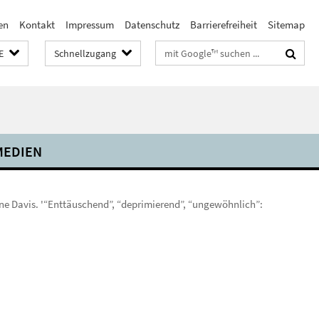
en
Kontakt
Impressum
Datenschutz
Barrierefreiheit
Sitemap
Suchbegriffe
E
Schnellzugang
MEDIEN
ine Davis. '“Enttäuschend”, “deprimierend”, “ungewöhnlich”: