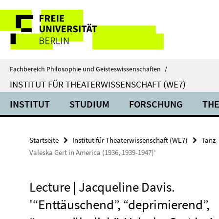
Springe
Service-
direkt
zu
Navigation
Inhalt
Fachbereich Philosophie und Geisteswissenschaften
/
INSTITUT FÜR THEATERWISSENSCHAFT (WE7)
INSTITUT
STUDIUM
FORSCHUNG
THE
Startseite
Institut für Theaterwissenschaft (WE7)
Tanz
Valeska Gert in America (1936, 1939-1947)'
Lecture | Jacqueline Davis.
'“Enttäuschend”, “deprimierend”,