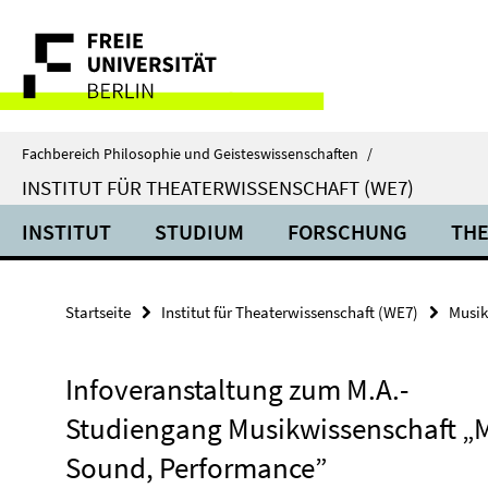
Springe
Service-
direkt
zu
Navigation
Inhalt
Fachbereich Philosophie und Geisteswissenschaften
/
INSTITUT FÜR THEATERWISSENSCHAFT (WE7)
INSTITUT
STUDIUM
FORSCHUNG
THE
Startseite
Institut für Theaterwissenschaft (WE7)
Musik
Infoveranstaltung zum M.A.-
Studiengang Musikwissenschaft „M
Sound, Performance”