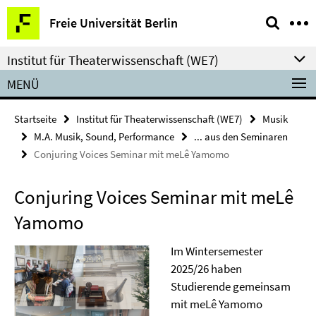
Springe
Service-
Freie Universität Berlin
direkt
Navigation
zu
Institut für Theaterwissenschaft (WE7)
Inhalt
MENÜ
Startseite
Institut für Theaterwissenschaft (WE7)
Musik
M.A. Musik, Sound, Performance
... aus den Seminaren
Conjuring Voices Seminar mit meLê Yamomo
Conjuring Voices Seminar mit meLê
Yamomo
Im Wintersemester
2025/26 haben
Studierende gemeinsam
mit meLê Yamomo