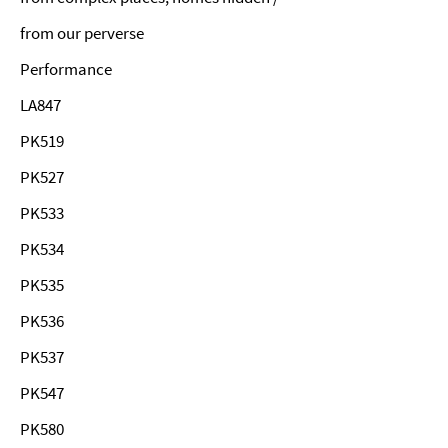
from our perverse
Performance
LA847
PK519
PK527
PK533
PK534
PK535
PK536
PK537
PK547
PK580