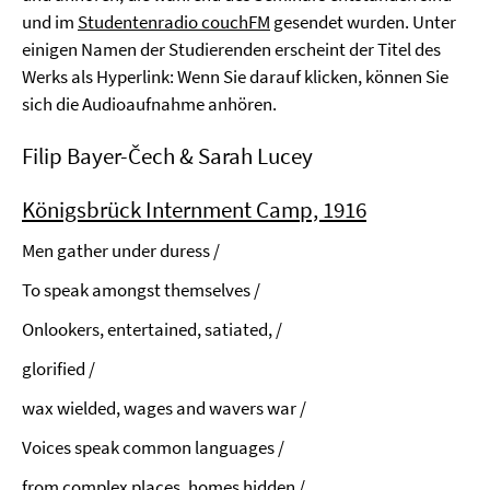
und im
Studentenradio couchFM
gesendet wurden. Unter
einigen Namen der Studierenden erscheint der Titel des
Werks als Hyperlink: Wenn Sie darauf klicken, können Sie
sich die Audioaufnahme anhören.
Filip Bayer-Čech & Sarah Lucey
Königsbrück Internment Camp, 1916
Men gather under duress /
To speak amongst themselves /
Onlookers, entertained, satiated, /
glorified /
wax wielded, wages and wavers war /
Voices speak common languages /
from complex places, homes hidden /