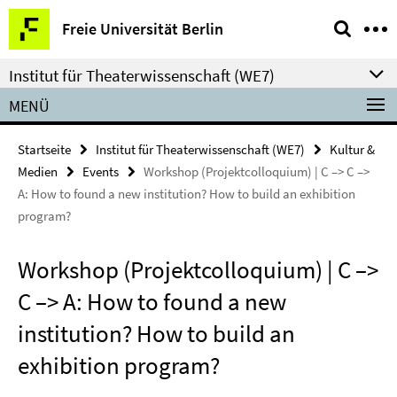
Springe
Service-
Freie Universität Berlin
direkt
Navigation
zu
Institut für Theaterwissenschaft (WE7)
Inhalt
MENÜ
Startseite
Institut für Theaterwissenschaft (WE7)
Kultur &
Medien
Events
Workshop (Projektcolloquium) | C –> C –>
A: How to found a new institution? How to build an exhibition
program?
Workshop (Projektcolloquium) | C –>
C –> A: How to found a new
institution? How to build an
exhibition program?