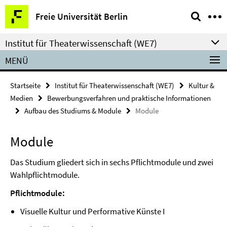
Springe
Service-
Freie Universität Berlin
direkt
Navigation
zu
Institut für Theaterwissenschaft (WE7)
Inhalt
MENÜ
Startseite
Institut für Theaterwissenschaft (WE7)
Kultur &
Medien
Bewerbungsverfahren und praktische Informationen
Aufbau des Studiums & Module
Module
Module
Das Studium gliedert sich in sechs Pflichtmodule und zwei
Wahlpflichtmodule.
Pflichtmodule:
Visuelle Kultur und Performative Künste I