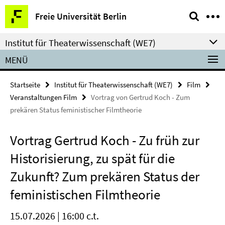
Springe
Service-
Freie Universität Berlin
direkt
Navigation
zu
Institut für Theaterwissenschaft (WE7)
Inhalt
MENÜ
Startseite
Institut für Theaterwissenschaft (WE7)
Film
Veranstaltungen Film
Vortrag von Gertrud Koch - Zum
prekären Status feministischer Filmtheorie
Vortrag Gertrud Koch - Zu früh zur
Historisierung, zu spät für die
Zukunft? Zum prekären Status der
feministischen Filmtheorie
15.07.2026 | 16:00 c.t.