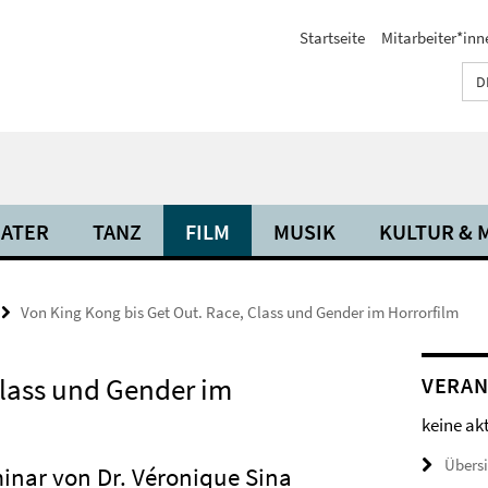
Startseite
Mitarbeiter*inn
D
ATER
TANZ
FILM
MUSIK
KULTUR & 
Von King Kong bis Get Out. Race, Class und Gender im Horrorfilm
Class und Gender im
VERAN
keine ak
Übers
inar von Dr. Véronique Sina