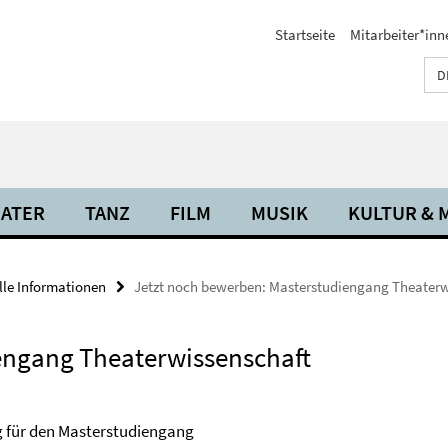
Startseite
Mitarbeiter*inn
D
ATER
TANZ
FILM
MUSIK
KULTUR & 
lle Informationen
Jetzt noch bewerben: Masterstudiengang Theaterw
engang Theaterwissenschaft
g für den Masterstudiengang