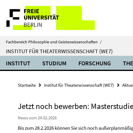
Springe
Service-
direkt
zu
Navigation
Inhalt
Fachbereich Philosophie und Geisteswissenschaften
/
INSTITUT FÜR THEATERWISSENSCHAFT (WE7)
INSTITUT
STUDIUM
FORSCHUNG
THE
Startseite
Institut für Theaterwissenschaft (WE7)
Aktue
Jetzt noch bewerben: Masterstudi
News vom 24.02.2026
Bis zum 28.2.2026 können Sie sich noch außerplanmäßi