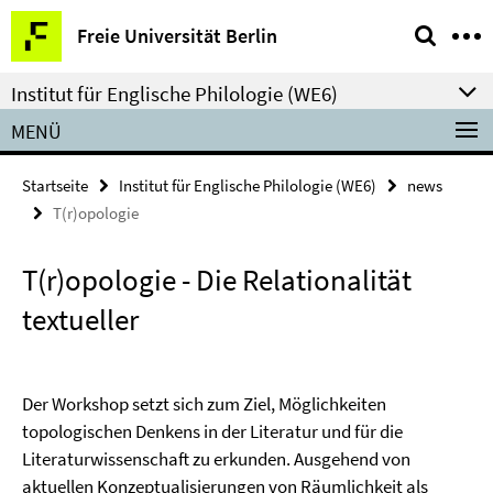
Springe
Service-
Freie Universität Berlin
direkt
Navigation
zu
Institut für Englische Philologie (WE6)
Inhalt
MENÜ
Startseite
Institut für Englische Philologie (WE6)
news
T(r)opologie
T(r)opologie - Die Relationalität
textueller
Der Workshop setzt sich zum Ziel, Möglichkeiten
topologischen Denkens in der Literatur und für die
Literaturwissenschaft zu erkunden. Ausgehend von
aktuellen Konzeptualisierungen von Räumlichkeit als