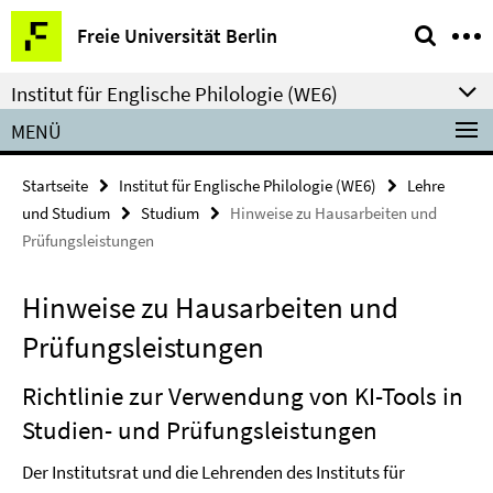
Springe
Service-
Freie Universität Berlin
direkt
Navigation
zu
Institut für Englische Philologie (WE6)
Inhalt
MENÜ
Startseite
Institut für Englische Philologie (WE6)
Lehre
und Studium
Studium
Hinweise zu Hausarbeiten und
Prüfungsleistungen
Hinweise zu Hausarbeiten und
Prüfungsleistungen
Richtlinie zur Verwendung von KI-Tools in
Studien- und Prüfungsleistungen
Der Institutsrat und die Lehrenden des Instituts für