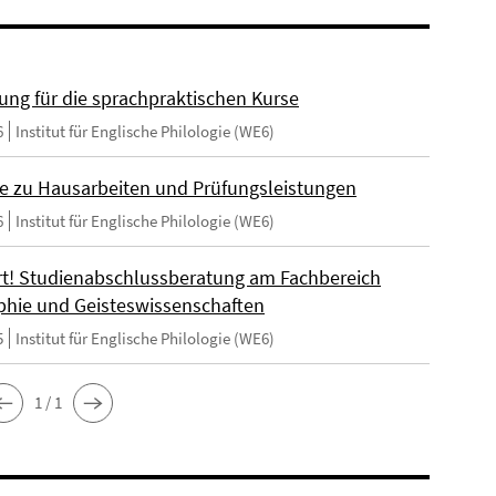
ng für die sprachpraktischen Kurse
6
Institut für Englische Philologie (WE6)
e zu Hausarbeiten und Prüfungsleistungen
6
Institut für Englische Philologie (WE6)
t! Studienabschlussberatung am Fachbereich
phie und Geisteswissenschaften
5
Institut für Englische Philologie (WE6)
1 / 1