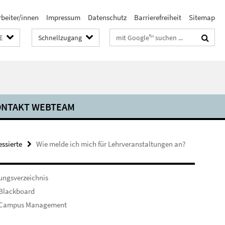
rbeiter/innen
Impressum
Datenschutz
Barrierefreiheit
Sitemap
Suchbegriffe
E
Schnellzugang
NTAKT WEBTEAM
essierte
Wie melde ich mich für Lehrveranstaltungen an?
ungsverzeichnis
 Blackboard
 Campus Management