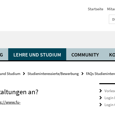
Startseite
Mita
D
NG
LEHRE UND STUDIUM
COMMUNITY
KO
 und Studium
Studieninteressierte/Bewerbung
FAQs Studieninter
taltungen an?
Vorles
Login
s://www.fu-
Login