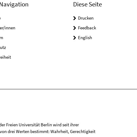
Navigation
Diese Seite
e
Drucken
er/innen
Feedback
um
English
utz
reiheit
r Freien Universität Berlin wird seit ihrer
on drei Werten bestimmt: Wahrheit, Gerechtigkeit