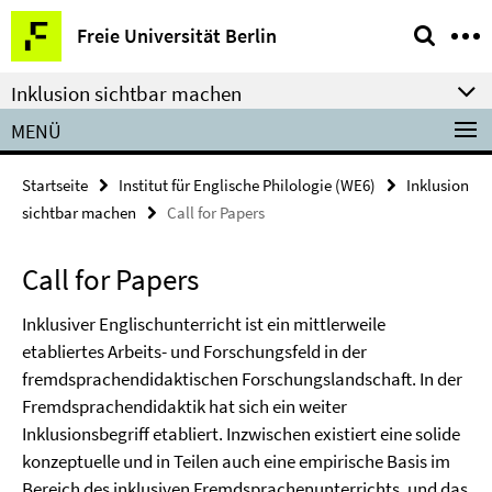
Springe
Service-
Freie Universität Berlin
direkt
Navigation
zu
Inklusion sichtbar machen
Inhalt
MENÜ
Startseite
Institut für Englische Philologie (WE6)
Inklusion
sichtbar machen
Call for Papers
Call for Papers
Inklusiver Englischunterricht ist ein mittlerweile
etabliertes Arbeits- und Forschungsfeld in der
fremdsprachendidaktischen Forschungslandschaft. In der
Fremdsprachendidaktik hat sich ein weiter
Inklusionsbegriff etabliert. Inzwischen existiert eine solide
konzeptuelle und in Teilen auch eine empirische Basis im
Bereich des inklusiven Fremdsprachenunterrichts, und das