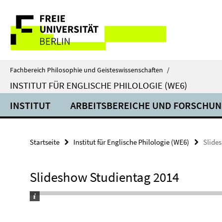
Springe
Service-
direkt
zu
Navigation
Inhalt
Fachbereich Philosophie und Geisteswissenschaften
/
INSTITUT FÜR ENGLISCHE PHILOLOGIE (WE6)
INSTITUT
ARBEITSBEREICHE UND FORSCHU
Startseite
Institut für Englische Philologie (WE6)
Slide
Slideshow Studientag 2014