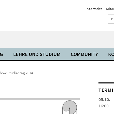
Startseite
Mita
D
NG
LEHRE UND STUDIUM
COMMUNITY
KO
show Studientag 2014
TERMI
05.10.
16:00