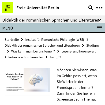
Springe
Service-
Freie Universität Berlin
direkt
Navigation
zu
Didaktik der romanischen Sprachen und Literaturen
Inhalt
MENÜ
Startseite
Institut für Romanische Philologie (WE5)
Didaktik der romanischen Sprachen und Literaturen
Studium
Was kann man bei uns lernen?
Lesens- und hörenswert:
Arbeiten von Studierenden
Text_03
Möchten Sie wissen, was
im Gehirn passiert, wenn
Sie Wörter in der
Fremdsprache lernen?
Dann finden Sie
hier
ein
Screencast zum Thema.