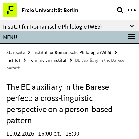
Springe
Service-
Freie Universität Berlin
direkt
Navigation
zu
Institut für Romanische Philologie (WE5)
Inhalt
MENÜ
Startseite
Institut für Romanische Philologie (WE5)
Institut
Termine am Institut
BE auxiliary in the Barese
perfect
The BE auxiliary in the Barese
perfect: a cross-linguistic
perspective on a person-based
pattern
11.02.2026 | 16:00 c.t. - 18:00