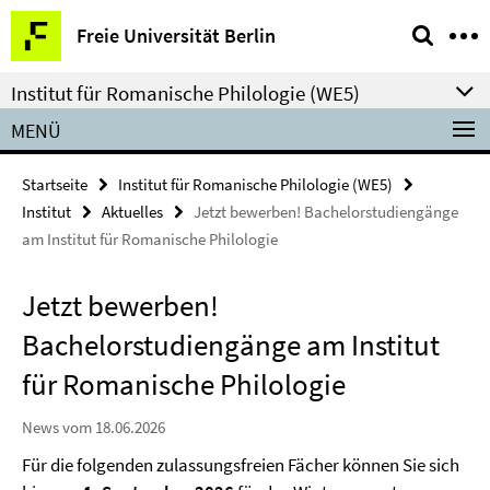
Springe
Service-
Freie Universität Berlin
direkt
Navigation
zu
Institut für Romanische Philologie (WE5)
Inhalt
MENÜ
Startseite
Institut für Romanische Philologie (WE5)
Institut
Aktuelles
Jetzt bewerben! Bachelorstudiengänge
am Institut für Romanische Philologie
Jetzt bewerben!
Bachelorstudiengänge am Institut
für Romanische Philologie
News vom 18.06.2026
Für die folgenden zulassungsfreien Fächer können Sie sich