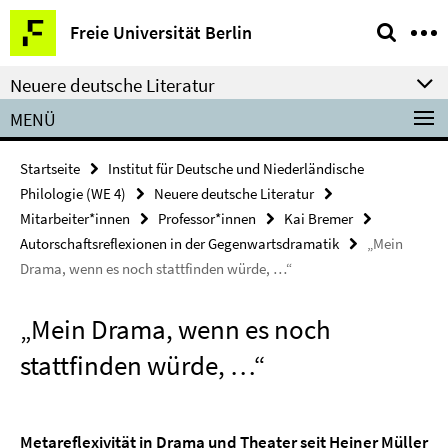
Springe
Service-
Freie Universität Berlin
direkt
Navigation
zu
Neuere deutsche Literatur
Inhalt
MENÜ
Startseite
Institut für Deutsche und Niederländische
Philologie (WE 4)
Neuere deutsche Literatur
Mitarbeiter*innen
Professor*innen
Kai Bremer
Autorschaftsreflexionen in der Gegenwartsdramatik
„Mein
Drama, wenn es noch stattfinden würde, …“
„Mein Drama, wenn es noch
stattfinden würde, …“
Metareflexivität in Drama und Theater seit Heiner Müller