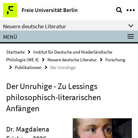
Springe
Service-
Freie Universität Berlin
direkt
Navigation
zu
Neuere deutsche Literatur
Inhalt
MENÜ
Startseite
Institut für Deutsche und Niederländische
Philologie (WE 4)
Neuere deutsche Literatur
Forschung
Publikationen
Der Unruhige
Der Unruhige - Zu Lessings
philosophisch-literarischen
Anfängen
Dr. Magdalena