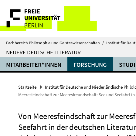
Springe
Service-
direkt
zu
Navigation
Inhalt
Fachbereich Philosophie und Geisteswissenschaften
/
Institut für Deu
NEUERE DEUTSCHE LITERATUR
MITARBEITER*INNEN
FORSCHUNG
STUD
Startseite
Institut für Deutsche und Niederländische Philol
Meeresfeindschaft zur Meeresfreundschaft: See und Seefahrt in 
Von Meeresfeindschaft zur Meeresf
Seefahrt in der deutschen Literatur