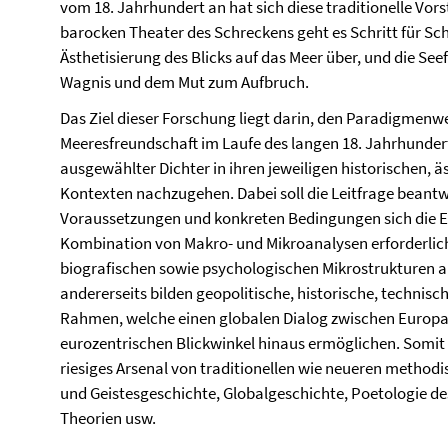
vom 18. Jahrhundert an hat sich diese traditionelle Vor
barocken Theater des Schreckens geht es Schritt für Sch
Ästhetisierung des Blicks auf das Meer über, und die See
Wagnis und dem Mut zum Aufbruch.
Das Ziel dieser Forschung liegt darin, den Paradigmenw
Meeresfreundschaft im Laufe des langen 18. Jahrhunde
ausgewählter Dichter in ihren jeweiligen historischen, 
Kontexten nachzugehen. Dabei soll die Leitfrage beantw
Voraussetzungen und konkreten Bedingungen sich die Ent
Kombination von Makro- und Mikroanalysen erforderlich: 
biografischen sowie psychologischen Mikrostrukturen au
andererseits bilden geopolitische, historische, technis
Rahmen, welche einen globalen Dialog zwischen Europ
eurozentrischen Blickwinkel hinaus ermöglichen. Somit v
riesiges Arsenal von traditionellen wie neueren methodi
und Geistesgeschichte, Globalgeschichte, Poetologie des
Theorien usw.