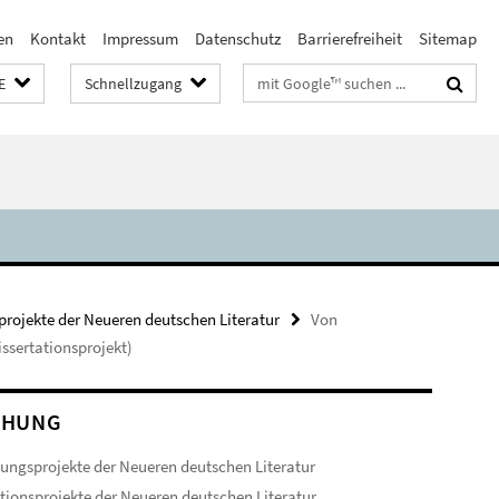
en
Kontakt
Impressum
Datenschutz
Barrierefreiheit
Sitemap
Suchbegriffe
E
Schnellzugang
rojekte der Neueren deutschen Literatur
Von
issertationsprojekt)
CHUNG
ungsprojekte der Neueren deutschen Literatur
ionsprojekte der Neueren deutschen Literatur