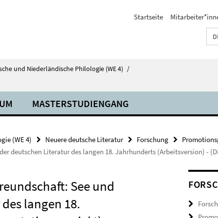
Startseite
Mitarbeiter*inn
D
tsche und Niederländische Philologie (WE 4)
/
IUM
MASTERSTUDIENGANG
ogie (WE 4)
Neuere deutsche Literatur
Forschung
Promotionsp
der deutschen Literatur des langen 18. Jahrhunderts (Arbeitsversion) - (D
reundschaft: See und
FORS
 des langen 18.
Forsch
Promot