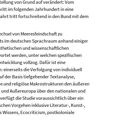
stellung von Grund auf verändert: Vom
ritt im folgenden Jahrhundert in eine
fahrt tritt fortschreitend in den Bund mit dem
echsel von Meeresfeindschaft zu
rts im deutschen Sprachraum anhand einiger
ästhetischen und wissenschaftlichen
ortet werden, unter welchen spezifischen
wicklung vollzog. Dafür ist eine
einerseits die Verfolgung von individuell
f der Basis tiefgehender Textanalyse,
che und religiöse Makrostrukturen den äußeren
a und Außereuropa über den nationalen und
erfügt die Studie voraussichtlich über ein
schen Vorgehen inklusive Literatur-, Kunst-,
 Wissens, Ecocriticism, postkoloniale