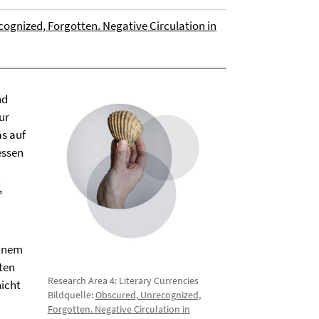
ognized, Forgotten. Negative Circulation in
nd
ur
as auf
essen
,
einem
ten
Research Area 4: Literary Currencies
nicht
Bildquelle:
Obscured, Unrecognized,
Forgotten. Negative Circulation in