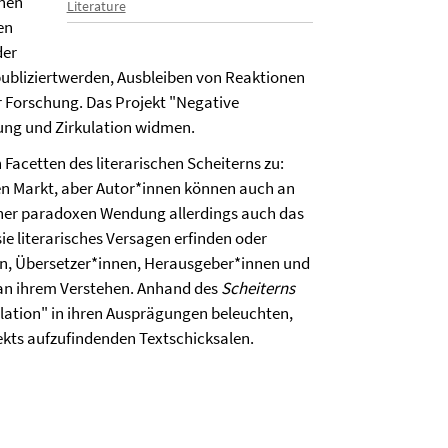
enen
Literature
en
der
htpubliziertwerden, Ausbleiben von Reaktionen
r Forschung. Das Projekt "Negative
tung und Zirkulation widmen.
Facetten des literarischen Scheiterns zu:
hen Markt, aber Autor*innen können auch an
einer paradoxen Wendung allerdings auch das
e literarisches Versagen erfinden oder
nen, Übersetzer*innen, Herausgeber*innen und
, an ihrem Verstehen. Anhand des
Scheiterns
ulation" in ihren Ausprägungen beleuchten,
ekts aufzufindenden Textschicksalen.