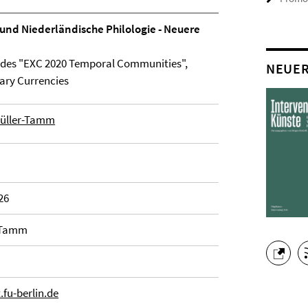
e und Niederländische Philologie - Neuere
 des "EXC 2020 Temporal Communities",
NEUE
rary Currencies
 Müller-Tamm
26
r-Tamm
fu-berlin.de