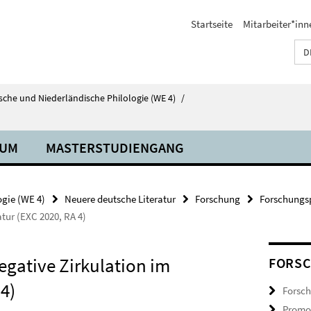
Startseite
Mitarbeiter*inn
D
tsche und Niederländische Philologie (WE 4)
/
IUM
MASTERSTUDIENGANG
ogie (WE 4)
Neuere deutsche Literatur
Forschung
Forschungsp
atur (EXC 2020, RA 4)
egative Zirkulation im
FORS
 4)
Forsch
Promot