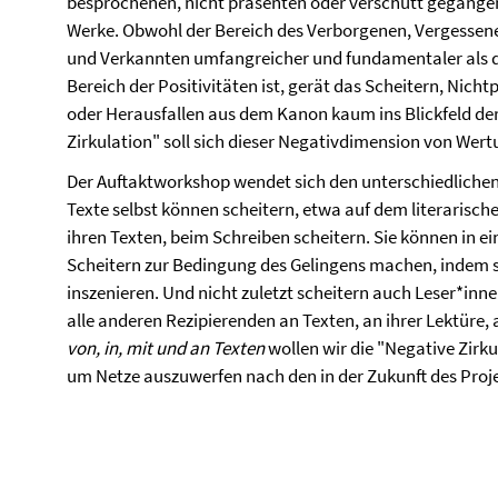
besprochenen, nicht präsenten oder verschütt gegang
Werke. Obwohl der Bereich des Verborgenen, Vergessen
und Verkannten umfangreicher und fundamentaler als 
Bereich der Positivitäten ist, gerät das Scheitern, Nic
oder Herausfallen aus dem Kanon kaum ins Blickfeld de
Zirkulation" soll sich dieser Negativdimension von Wer
Der Auftaktworkshop wendet sich den unterschiedlichen 
Texte selbst können scheitern, etwa auf dem literarisc
ihren Texten, beim Schreiben scheitern. Sie können in 
Scheitern zur Bedingung des Gelingens machen, indem si
inszenieren. Und nicht zuletzt scheitern auch Leser*in
alle anderen Rezipierenden an Texten, an ihrer Lektüre
von, in, mit und an Texten
wollen wir die "Negative Zirk
um Netze auszuwerfen nach den in der Zukunft des Proj