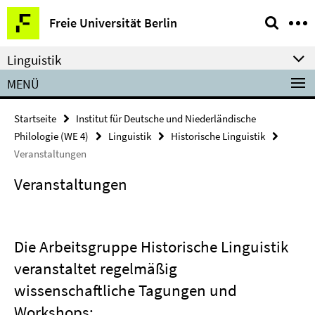
Springe
Service-
Freie Universität Berlin
direkt
Navigation
zu
Linguistik
Inhalt
MENÜ
Startseite
Institut für Deutsche und Niederländische
Philologie (WE 4)
Linguistik
Historische Linguistik
Veranstaltungen
Veranstaltungen
Die Arbeitsgruppe Historische Linguistik
veranstaltet regelmäßig
wissenschaftliche Tagungen und
Workshops: