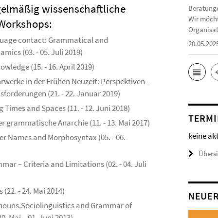
gelmäßig wissenschaftliche
Beratunge
Wir möcht
Workshops:
Organisat
guage contact: Grammatical and
20.05.202
amics (03. - 05. Juli 2019)
wledge (15. - 16. April 2019)
werke in der Frühen Neuzeit: Perspektiven –
sforderungen (21. - 22. Januar 2019)
g Times and Spaces (11. - 12. Juni 2018)
TERMI
r grammatische Anarchie (11. - 13. Mai 2017)
keine ak
r Names and Morphosyntax (05. - 06.
Übers
ar – Criteria and Limitations (02. - 04. Juli
(22. - 24. Mai 2014)
NEUE
)nouns.Sociolinguistics and Grammar of
0. Mai – 01. Juni 2013)