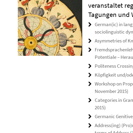
veranstaltet re
Tagungen und 
German(ic) in lan
sociolinguistic dyn
Asymmetries of Kno
Fremdsprachenlehr
Potentiale – Herau
Politeness Crossin
Köpfigkeit und/ode
Workshop on Prope
November 2015)
Categories in Gramm
2015)
Germanic Genitives 
Address(ing) (Pro
terms of Address (3