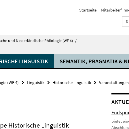
Startseite
Mitarbeiter*inn
D
tsche und Niederländische Philologie (WE 4)
/
RISCHE LINGUISTIK
SEMANTIK, PRAGMATIK & N
ogie (WE 4)
Linguistik
Historische Linguistik
Veranstaltungen
AKTUE
Endspur
bietet ei
pe Historische Linguistik
Abschluss