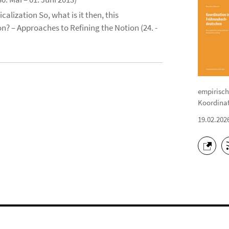
alization So, what is it then, this
? – Approaches to Refining the Notion (24. -
empirisch
Koordinat
19.02.202