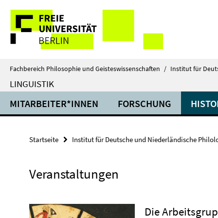
Springe
Service-
direkt
zu
Navigation
Inhalt
Fachbereich Philosophie und Geisteswissenschaften
/
Institut für Deu
LINGUISTIK
MITARBEITER*INNEN
FORSCHUNG
HISTO
Startseite
Institut für Deutsche und Niederländische Philol
Veranstaltungen
Die Arbeitsgrup