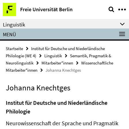
Springe
Service-
Freie Universität Berlin
direkt
Navigation
zu
Linguistik
Inhalt
MENÜ
Startseite
Institut für Deutsche und Niederländische
Philologie (WE 4)
Linguistik
Semantik, Pragmatik &
Neurolinguistik
Mitarbeiter*innen
Wissenschaftliche
Mitarbeiter*innen
Johanna Knechtges
Johanna Knechtges
Institut für Deutsche und Niederländische
Philologie
Neurowissenschaft der Sprache und Pragmatik