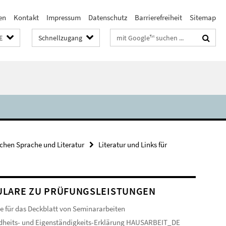
en
Kontakt
Impressum
Datenschutz
Barrierefreiheit
Sitemap
Suchbegriffe
E
Schnellzugang
schen Sprache und Literatur
Literatur und Links für
LARE ZU PRÜFUNGSLEISTUNGEN
e für das Deckblatt von Seminararbeiten
dheits- und Eigenständigkeits-Erklärung HAUSARBEIT_DE