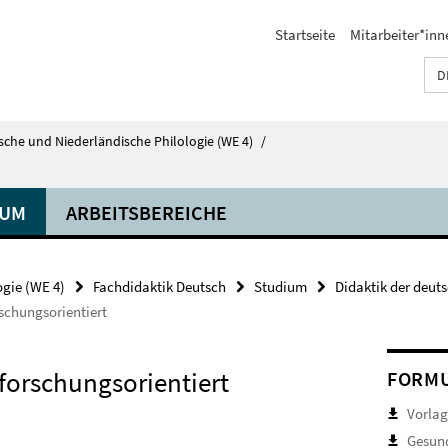
Startseite
Mitarbeiter*inn
D
tsche und Niederländische Philologie (WE 4)
/
IUM
ARBEITSBEREICHE
ogie (WE 4)
Fachdidaktik Deutsch
Studium
Didaktik der deut
rschungsorientiert
 forschungsorientiert
FORMU
Vorlag
Gesun