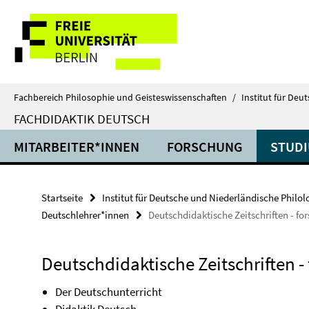
Springe
Service-
direkt
zu
Navigation
Inhalt
Fachbereich Philosophie und Geisteswissenschaften
/
Institut für Deu
FACHDIDAKTIK DEUTSCH
MITARBEITER*INNEN
FORSCHUNG
STUD
Startseite
Institut für Deutsche und Niederländische Philol
Deutschlehrer*innen
Deutschdidaktische Zeitschriften - fo
Deutschdidaktische Zeitschriften -
Der Deutschunterricht