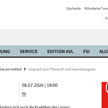
Startseite
Mitarbeiter*inn
D
HUNG
SERVICE
EDITION AVL
FSI
ALU
ne am Institut
Gespräch zum Thema KI und Gesamtausgabe
08.07.2026 | 18:00
ndern sich auch die Praktiken des Lesens,