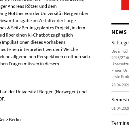
eger Andreas Rötzer und dem
ng Hottner von der Universität Bergen über
r Gesamtausgabe im Zeitalter der Large
es & Seitz Berlin geplantes Projekt, in dem
NEWS
d über einen KI-Chatbot zugänglich
 Implikationen dieses Vorhabens
Schlege
eute neu interpretiert werden? Welche
Die in Kö
elche allgemeinen Perspektiven eröffnen sich
2026/27 d
schen Fragen müssen in diesem
Übersetzu
Freien Uni
erste Profe
28.04.202
ft an der Universität Bergen (Norwegen) und
DF.
Semeste
01.04.202
itz Berlin.
Termine