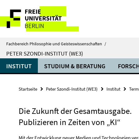
Springe
Service-
direkt
zu
Navigation
Inhalt
Fachbereich Philosophie und Geisteswissenschaften
/
PETER SZONDI-INSTITUT (WE3)
INSTITUT
STUDIUM & BERATUNG
FORSC
Startseite
Peter Szondi-Institut (WE3)
Institut
Termi
Die Zukunft der Gesamtausgabe.
Publizieren in Zeiten von „KI“
Mit der Entwicklung neuer Medien und Technologien verä