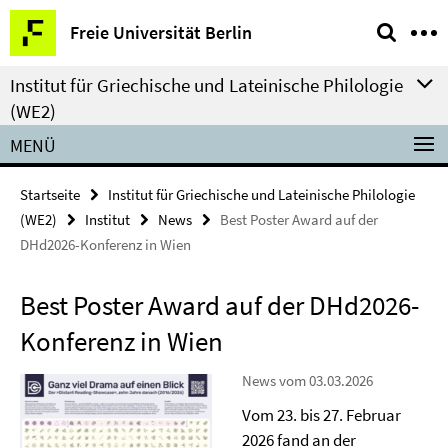
Springe
Service-
Freie Universität Berlin
direkt
Navigation
zu
Institut für Griechische und Lateinische Philologie
Inhalt
(WE2)
MENÜ
Startseite
Institut für Griechische und Lateinische Philologie
(WE2)
Institut
News
Best Poster Award auf der
DHd2026-Konferenz in Wien
Best Poster Award auf der DHd2026-
Konferenz in Wien
News vom 03.03.2026
Vom 23. bis 27. Februar
2026 fand an der