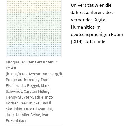
Universität Wien die
Jahreskonferenz des
Verbandes Digital
Humanities im
deutschsprachigen Raum
(DHd) statt (Link:
Bildquelle: Lizenziert unter CC
BY 4.0
(https://creativecommons.org/licenses/by/4.0/)
Poster authored by Frank
Fischer, Lisa Poggel, Mark
Schwindt, Carsten Milling,
Henny Sluyter-Gäthje, Ingo
Börner, Peer Trilcke, Daniil
Skorinkin, Luca Giovannini,
Julia Jennifer Beine, Ivan
Pozdniakov