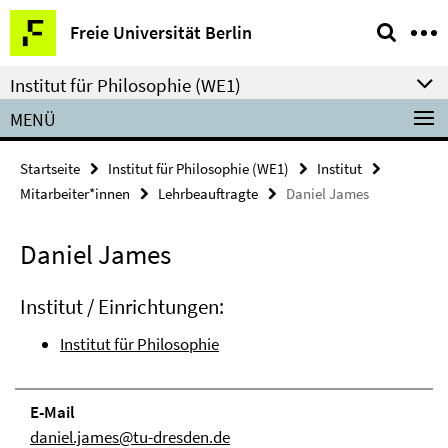
Springe
Service-
Freie Universität Berlin
direkt
Navigation
zu
Institut für Philosophie (WE1)
Inhalt
MENÜ
Startseite
Institut für Philosophie (WE1)
Institut
Mitarbeiter*innen
Lehrbeauftragte
Daniel James
Daniel James
Institut / Einrichtungen:
Institut für Philosophie
E-Mail
daniel.james@tu-dresden.de