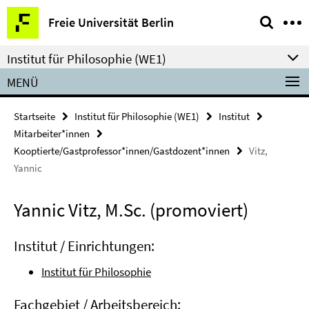
Springe
Service-
Freie Universität Berlin
direkt
Navigation
zu
Institut für Philosophie (WE1)
Inhalt
MENÜ
Startseite
Institut für Philosophie (WE1)
Institut
Mitarbeiter*innen
Kooptierte/Gastprofessor*innen/Gastdozent*innen
Vitz,
Yannic
Yannic Vitz, M.Sc. (promoviert)
Institut / Einrichtungen:
Institut für Philosophie
Fachgebiet / Arbeitsbereich: