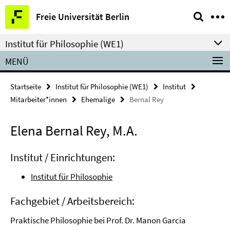
Springe
Service-
Freie Universität Berlin
direkt
Navigation
zu
Institut für Philosophie (WE1)
Inhalt
MENÜ
Startseite
Institut für Philosophie (WE1)
Institut
Mitarbeiter*innen
Ehemalige
Bernal Rey
Elena Bernal Rey, M.A.
Institut / Einrichtungen:
Institut für Philosophie
Fachgebiet / Arbeitsbereich:
Praktische Philosophie bei Prof. Dr. Manon Garcia