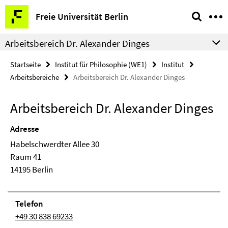
Springe
Service-
Freie Universität Berlin
direkt
Navigation
zu
Arbeitsbereich Dr. Alexander Dinges
Inhalt
Startseite
Institut für Philosophie (WE1)
Institut
Arbeitsbereiche
Arbeitsbereich Dr. Alexander Dinges
Arbeitsbereich Dr. Alexander Dinges
Adresse
Habelschwerdter Allee 30
Raum 41
14195 Berlin
Telefon
+49 30 838 69233