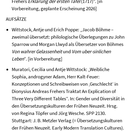
Frehers
Erklärung der ersten Tafel
(1717)“. [in
Vorbereitung, geplante Erscheinung 2026]
AUFSÄTZE
Wittstock, Antje und Erich Poppe: „Jacob Böhme –
zweimal übersetzt: philologische Überlegungen zu John
Sparrow und Morgan Llwyd als Übersetzer von Böhmes
Von wahrer Gelassenheit
und
Vom uber-sinlichen
Leben
“. [in Vorbereitung]
Muratori, Cecilia und Antje Wittstock: „Weibliche
Sophia, androgyner Adam, Herr Kalt-Feuer:
Konzeptionen und Schreibweisen von ‚Geschlecht‘ in
Dionysius Andreas Frehers Traktat An Explication of
Three Very Different Tables“. In: Gender und Diversität in
den Übersetzungskulturen der Frühen Neuzeit. Hrsg.
von Regina Töpfer und Jörg Wesche. SPP 2130.
Stuttgart: J. B. Metzler Verlag (= Übersetzungskulturen
der Frühen Neuzeit. Early Modern Translation Cultures).