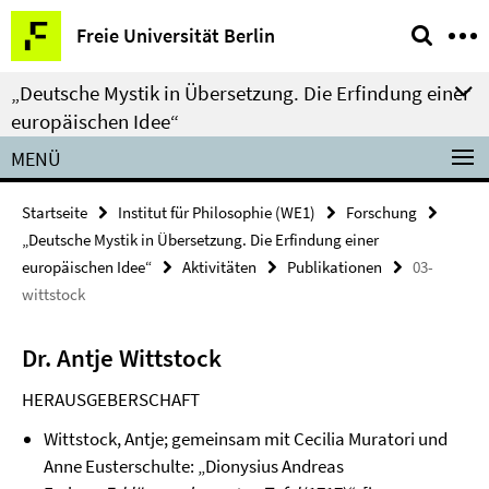
Springe
Service-
Freie Universität Berlin
direkt
Navigation
zu
„Deutsche Mystik in Übersetzung. Die Erfindung einer
Inhalt
europäischen Idee“
MENÜ
Startseite
Institut für Philosophie (WE1)
Forschung
„Deutsche Mystik in Übersetzung. Die Erfindung einer
europäischen Idee“
Aktivitäten
Publikationen
03-
wittstock
Dr. Antje Wittstock
HERAUSGEBERSCHAFT
Wittstock, Antje; gemeinsam mit Cecilia Muratori und
Anne Eusterschulte: „Dionysius Andreas