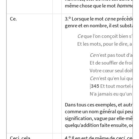
même chose que le mot
homme
, 
o
Ce.
3.
Lorsque le mot
ce
ne précède pa
genre et en nombre, il est substan
Ce
que l’on conçoit bien s’é
Et les mots, pour le dire, arr
Ce
n’est pas tout d’age
Et de souffler de froide
Votre cœur seul doit êt
Ce
n’est qu’en lui que no
|
345
Et tout mortel qui
N’a jamais eu qu’un espr
Dans tous ces exemples, et autres
comme un nom général qui peut dés
signification, vague par elle-même,
quelqu’addition faite ensuite, ou p
o
Ceci, cela.
4.
Il en est de même de
ceci, cela
,