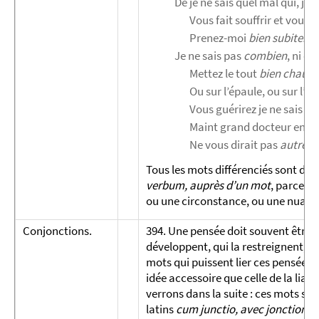
De je ne sais quel mal qui, je 
Vous fait souffrir et vous c
Prenez-moi
bien subiteme
Je ne sais pas
combien
, ni de
Mettez le tout
bien chaud
Ou sur l’épaule, ou sur l’éch
Vous guérirez je ne sais
qu
Maint grand docteur en m
Ne vous dirait pas
autrem
Tous les mots différenciés sont des
verbum, auprès d’un mot
, parce q
ou une circonstance, ou une nuance 
Conjonctions.
394. Une pensée doit souvent être jo
développent, qui la restreignent, ou
mots qui puissent lier ces pensées
idée accessoire que celle de la liai
verrons dans la suite : ces mots son
latins
cum junctio, avec jonction
; 