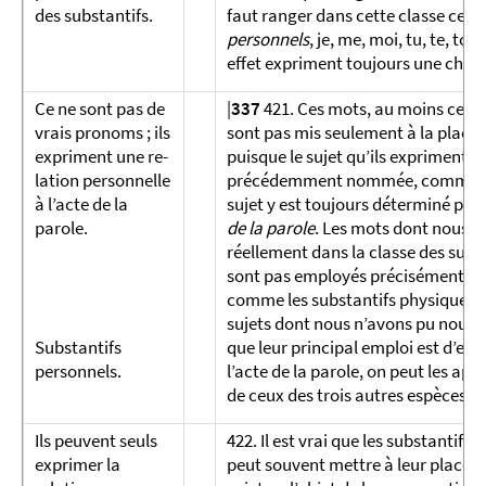
des substantifs.
faut ranger dans cette classe c
personnels
, je, me, moi, tu, te, toi, 
effet expriment toujours une chose
Ce ne sont pas de
|
337
421. Ces mots, au moins ceux 
vrais pro­noms ; ils
sont pas mis seulement à la place 
ex­priment une re­
puisque le sujet qu’ils expriment n
lation per­son­nelle
précédemment nommée, comme cela 
à l’acte de la
sujet y est toujours déterminé par l
parole.
de la parole
. Les mots dont nous pa
réellement dans la classe des subst
sont pas employés précisément pour
comme les substantifs physiques et 
sujets dont nous n’avons pu nous f
Substantifs
que leur principal emploi est d’exp
personnels.
l’acte de la parole, on peut les app
de ceux des trois autres espèces.
Ils peuvent seuls
422. Il est vrai que les substantif
exprimer la
peut souvent mettre à leur place, 