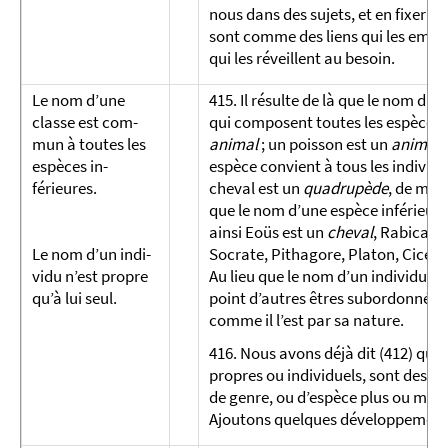
nous dans des sujets, et en fixer le
sont comme des liens qui les empê
qui les réveillent au besoin.
Le nom d’une
415. Il résulte de là que le nom d’
classe est com­
qui composent toutes les espèces 
mun à toutes les
animal
; un poisson est un
animal
espèces in­
espèce convient à tous les individu
férieures.
cheval est un
quadrupède
, de même
que le nom d’une espèce inférieure
ainsi Eoüs est un
cheval
, Rabican e
Le nom d’un in­di­
Socrate, Pithagore, Platon, Cicér
vidu n’est propre
Au lieu que le nom d’un individu ne 
qu’à lui seul.
point d’autres êtres subordonnés à l
comme il l’est par sa nature.
416. Nous avons déjà dit (412) que 
propres ou individuels, sont des n
de genre, ou d’espèce plus ou moi
Ajoutons quelques développemens 