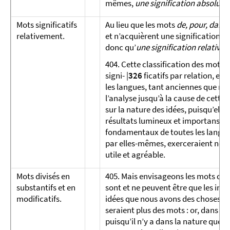
mêmes,
une signification absolue
.
Mots signi­fi­ca­tifs
Au lieu que les mots
de, pour, dans,
relative­ment.
et n’acquièrent une signification qu
donc qu’
une signification relative
.
404. Cette classification des mots 
signi- |
326
ficatifs par relation, es
les langues, tant anciennes que mo
l’analyse jusqu’à la cause de cette
sur la nature des idées, puisqu’elle
résultats lumineux et importans, qu
fondamentaux de toutes les langues
par elles-mêmes, exerceraient notr
utile et agréable.
Mots divisés en
405. Mais envisageons les mots d’u
substantifs et en
sont et ne peuvent être que les imag
modifi­catifs.
idées que nous avons des choses, pui
seraient plus des mots : or, dans le
puisqu’il n’y a dans la nature que d