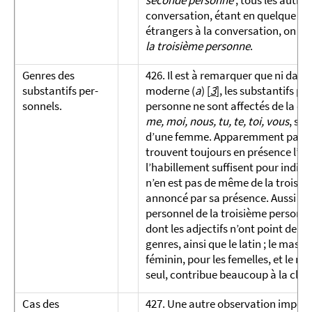
seconde personne
; tous les autres
conversation, étant en quelque sor
étrangers à la conversation, on a 
la troisième personne
.
Genres des
426. Il est à remarquer que ni dans 
substantifs per­
moderne (
a
)
[
3
]
, les substantifs per-
sonnels.
personne ne sont affectés de la di
me, moi, nous, tu, te, toi, vous
, soi
d’une femme. Apparemment parce qu
trouvent toujours en présence l’un 
l’habillement suffisent pour indique
n’en est pas de même de la troisièm
annoncé par sa présence. Aussi dan
personnel de la troisième personne
dont les adjectifs n’ont point de ge
genres, ainsi que le latin ; le mascu
féminin, pour les femelles, et le n
seul, contribue beaucoup à la clarté
Cas des
427. Une autre observation importa