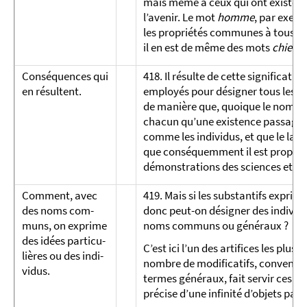
mais même à ceux qui ont existé da
l’avenir. Le mot
homme
, par exemp
les propriétés communes à tous les
il en est de même des mots
chien, 
Conséquences qui
418. Il résulte de cette significat
en ré­sultent.
employés pour désigner tous les in
de manière que, quoique le nombre de
chacun qu’une existence passagère 
comme les individus, et que le lang
que conséquemment il est propre à 
démonstrations des sciences et des
Comment, avec
419. Mais si les substantifs expri
des noms com­
donc peut-on désigner des individu
muns, on ex­prime
noms communs ou généraux ?
des idées par­ticu­
C’est ici l’un des artifices les plus 
lières ou des in­di­
nombre de modificatifs, convena
vi­dus.
termes généraux, fait servir ces de
précise d’une infinité d’objets parti