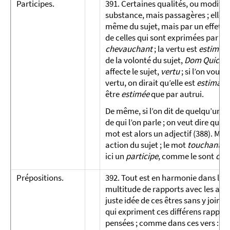
Participes.
391. Certaines qualités, ou modific
substance, mais passagères ; elles n
même du sujet, mais par un effet de 
de celles qui sont exprimées par des
chevauchant
; la vertu est
estimée
de la volonté du sujet,
Dom Quicho
affecte le sujet,
vertu
; si l’on voul
vertu, on dirait qu’elle est
estimabl
être
estimée
que par autrui.
De même, si l’on dit de quelqu’un : i
de qui l’on parle ; on veut dire qu’il
mot est alors un adjectif (388). Mais 
action du sujet ; le mot
touchant
, q
ici un
participe
, comme le sont
che
Prépositions.
392. Tout est en harmonie dans la na
multitude de rapports avec les aut
juste idée de ces êtres sans y joindr
qui expriment ces différens rappor
pensées ; comme dans ces vers :