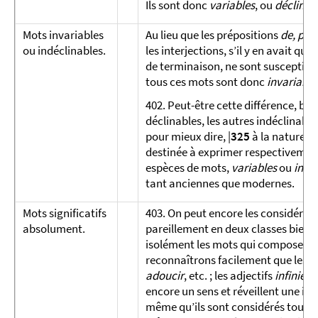
Ils sont donc
variables
, ou
déclinab
Mots inva­riables
Au lieu que les prépositions
de, pou
ou in­déclinables.
les interjections, s’il y en avait q
de terminaison, ne sont susceptibles
tous ces mots sont donc
invariable
402. Peut-être cette différence, bi
déclinables, les autres indéclinable
pour mieux dire, |
325
à la nature d
destinée à exprimer respectivement 
espèces de mots,
variables
ou
inva
tant anciennes que modernes.
Mots signi­fi­catifs
403. On peut encore les considérer s
abso­lument.
pareillement en deux classes bien 
isolément les mots qui composent le
reconnaîtrons facilement que les s
adoucir
, etc. ; les adjectifs
infinie, 
encore un sens et réveillent une id
même qu’ils sont considérés tout seu