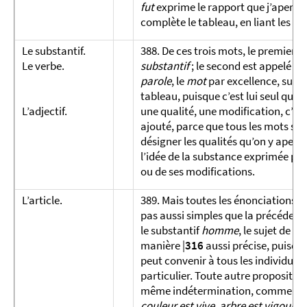
fut
exprime le rapport que j’aperçoi
complète le tableau, en liant les pa
Le substantif.
388. De ces trois mots, le premier e
Le verbe.
substantif
; le second est appelé
ve
parole
, le
mot
par excellence, sur le
tableau, puisque c’est lui seul qui e
L’adjectif.
une qualité, une modification, c’es
ajouté, parce que tous les mots sem
désigner les qualités qu’on y aperço
l’idée de la substance exprimée par
ou de ses modifications.
L’article.
389. Mais toutes les énonciations d
pas aussi simples que la précédente.
le substantif
homme
, le sujet de l
manière |
316
aussi précise, puisqu
peut convenir à tous les individus 
particulier. Toute autre propositio
même indétermination, comme cell
couleur est vive, arbre est vigoure