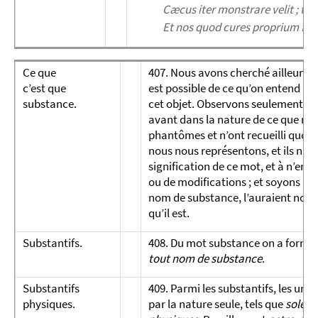
Cæcus iter monstrare velit ; ta
Et nos quod cures proprium fe
Ce que
407. Nous avons cherché ailleurs (10
c’est que
est possible de ce qu’on entend pa
substance.
cet objet. Observons seulement que
avant dans la nature de ce que n
phantômes et n’ont recueilli que de
nous nous représentons, et ils n’on
signification de ce mot, et à n’ent
ou de modifications ; et soyons pe
nom de substance, l’auraient nommé
qu’il est.
Substantifs.
408. Du mot substance on a formé
tout nom de substance
.
Substantifs
409. Parmi les substantifs, les uns
physiques.
par la nature seule, tels que
soleil,