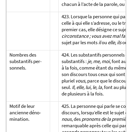
chacun à l’acte de la parole, ou le
423. Lorsque la personne qui parle n
celle à qui elle s’adresse, ou le tro
premier cas, elle désigne ce sujet 
circonstance ; vous avez mal fait d
sujet par les mots
il
ou
elle
,
ils
ou
e
Nombres des
424. Les substantifs personnels on
substantifs per­
substantifs :
je, me, moi
, font au pl
sonnels.
à la fois, comme étant du même se
son discours tous ceux qui sont de
pluriel
vous
, parce que le discours 
seul.
Il, elle, lui, le, la
, font au plurie
de plusieurs à la fois.
Motif de leur
425. La personne qui parle se con
ancienne dé­no­
discours, lorsqu’elle est le sujet d
mination.
nous
, des
pronoms de la première
remarquable après celle qui parl