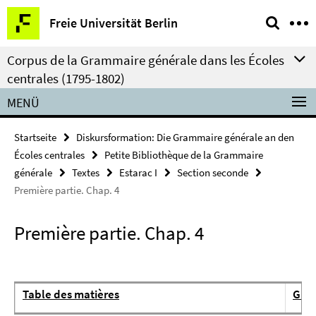
Springe
Service-
Freie Universität Berlin
direkt
Navigation
zu
Corpus de la Grammaire générale dans les Écoles
Inhalt
centrales (1795-1802)
MENÜ
Startseite
Diskursformation: Die Grammaire générale an den
Écoles centrales
Petite Bibliothèque de la Grammaire
générale
Textes
Estarac I
Section seconde
Première partie. Chap. 4
Première partie. Chap. 4
Table des matières
Gra