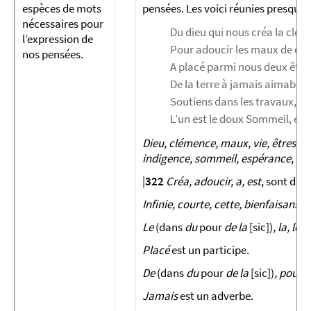
espèces de mots
pensées. Les voici réunies presque t
néces­saires pour
Du dieu qui nous créa la cléme
l’ex­pression de
Pour adoucir les maux de cett
nos pensées.
A placé parmi nous deux être 
De la terre à jamais aimables
Soutiens dans les travaux, tré
L’un est le doux Sommeil, et l’
Dieu, clémence, maux, vie, êtres, te
indigence, sommeil, espérance
, so
|
322
Créa, adoucir, a, est
, sont des
Infinie, courte, cette, bienfaisans,
Le
(dans
du
pour
de la
[sic])
, la, les, 
Placé
est un participe.
De
(dans
du
pour
de la
[sic])
, pour, 
Jamais
est un adverbe.