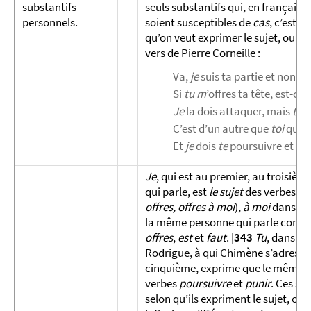
substantifs
seuls substantifs qui, en français
person­nels.
soient susceptibles de
cas
, c’est-à
qu’on veut exprimer le sujet, ou l’
vers de Pierre Corneille :
Va,
je
suis ta partie et non pa
Si
tu m
’offres ta tête, est-ce
Je
la dois attaquer, mais
tu
d
C’est d’un autre que
toi
qu’il
Et
je
dois
te
poursuivre et no
Je
, qui est au premier, au troisiè
qui parle, est
le sujet
des verbes
sui
offres, offres à moi
),
à moi
dans le 
la même personne qui parle com
offres
,
est
et
faut
. |
343
Tu
, dans le
Rodrigue, à qui Chimène s’adresse
cinquième, exprime que le même Ro
verbes
poursuivre
et
punir
. Ces su
selon qu’ils expriment le sujet, ou l