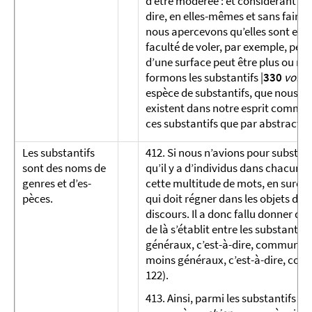
d’être modérée : et considérant ce
dire, en elles-mêmes et sans faire 
nous apercevons qu’elles sont elle
faculté de voler, par exemple, peu
d’une surface peut être plus ou moi
formons les substantifs |
330
vol, 
espèce de substantifs, que nous
existent dans notre esprit comme 
ces substantifs que par abstraction
Les substan­tifs
412. Si nous n’avions pour substan
sont des noms de
qu’il y a d’individus dans chacune 
genres et d’es­
cette multitude de mots, en surcha
pèces.
qui doit régner dans les objets de
discours. Il a donc fallu donner d
de là s’établit entre les substantif
généraux, c’est-à-dire, communs à 
moins généraux, c’est-à-dire, comm
122).
413. Ainsi, parmi les substantifs p