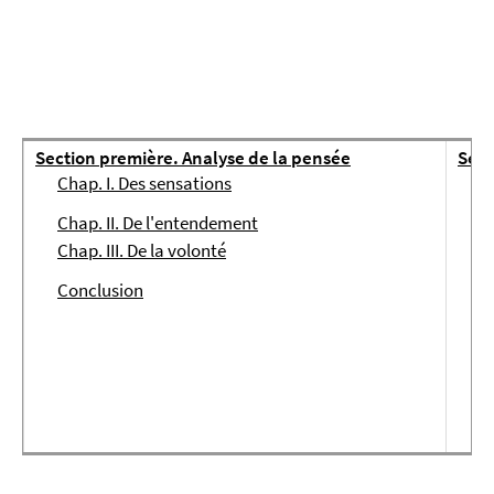
Section première. Analyse de la pensée
Sect
Chap. I. Des sensations
D
Chap. II. De l'entendement
1
Chap. III. De la volonté
Conclusion
2