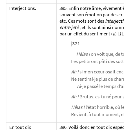
Interjections.
395. Enfin notre âme, vivement ém
souvent son émotion par des cris qu’
etc. Ces mots sont des
interjection
entre jeté
; et ils sont ainsi nommés
par un effet du sentiment (
a
)
[
1
]
.
|
321
Hélas !
on voit que, de tou
Les petits ont pâti des sottise
Ah !
si mon cœur osait encor 
Ne sentirai-je plus de charme
Ai-je passé le temps d’aimer
Ah !
Brutus, es-tu né pour serv
Hélas !
l’état horrible, où le cie
Revient, à tout moment, effra
En tout dix
396. Voilà donc en tout dix espèces