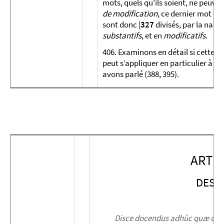
mots, quels qu’ils soient, ne peuve
de modification
, ce dernier mot éta
sont donc |
327
divisés, par la natu
substantifs
, et en
modificatifs
.
406. Examinons en détail si cette di
peut s’appliquer en particulier à 
avons parlé (388, 395).
ARTIC
DES 
Disce docendus adhùc quæ cense