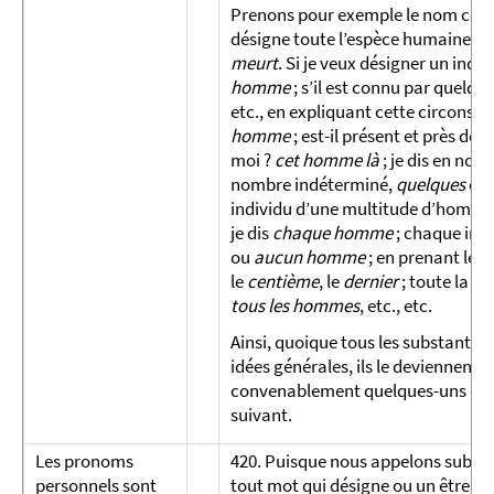
Prenons pour exemple le nom c
désigne toute l’espèce humaine, l’
meurt
. Si je veux désigner un ind
homme
; s’il est connu par quelqu
etc., en expliquant cette circonsta
homme
; est-il présent et près de m
moi ?
cet homme là
; je dis en no
nombre indéterminé,
quelques
ou
individu d’une multitude d’hommes 
je dis
chaque homme
; chaque indi
ou
aucun homme
; en prenant les 
le
centième
, le
dernier
; toute la m
tous les hommes
, etc., etc.
Ainsi, quoique tous les substantifs
idées générales, ils le deviennent a
convenablement quelques-uns des m
suivant.
Les pronoms
420. Puisque nous appelons substan
personnels sont
tout mot qui désigne ou un être phys