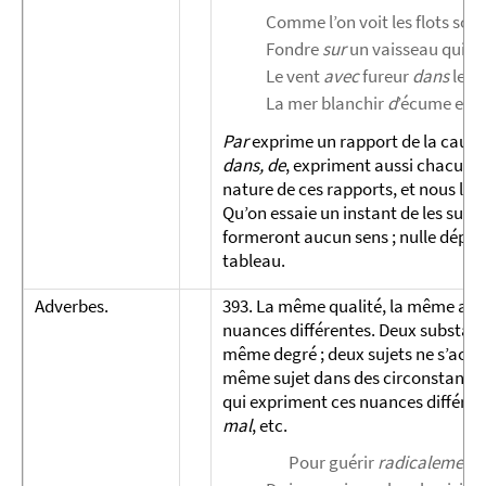
Comme l’on voit les flots sou
Fondre
sur
un vaisseau qui s
Le vent
avec
fureur
dans
les v
La mer blanchir
d
’écume et l’a
Par
exprime un rapport de la cause à
dans, de
, expriment aussi chacun u
nature de ces rapports, et nous les
Qu’on essaie un instant de les suppr
formeront aucun sens ; nulle dépend
tableau.
Adverbes.
393. La même qualité, la même acti
nuances différentes. Deux substanc
même degré ; deux sujets ne s’acqu
même sujet dans des circonstances d
qui expriment ces nuances différent
mal
, etc.
Pour guérir
radicalement