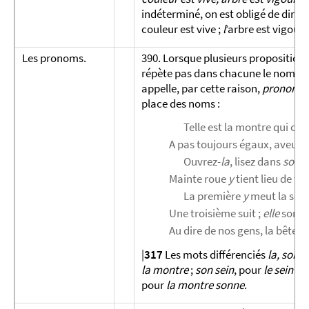
indéterminé, on est obligé de dire :
couleur est vive ;
l
’arbre est vigour
Les pronoms.
390. Lorsque plusieurs propositions
répète pas dans chacune le nom de 
appelle, par cette raison,
pronoms
place des noms :
Telle est la montre qui ch
A pas toujours égaux, aveugle
Ouvrez-
la
, lisez dans
son
se
Mainte roue
y
tient lieu de to
La première
y
meut la sec
Une troisième suit ;
elle
sonne 
Au dire de nos gens, la bête est
|
317
Les mots différenciés
la, son, y
la montre
;
son sein
, pour
le sein d
pour
la montre sonne
.