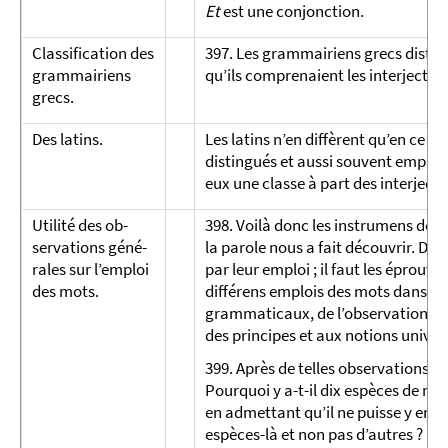
Et
est une conjonction.
Classification des
397. Les grammairiens grecs disti
grammai­riens
qu’ils comprenaient les interjectio
grecs.
Des latins.
Les latins n’en diffèrent qu’en ce qu
distingués et aussi souvent employ
eux une classe à part des interjecti
Utilité des ob­
398. Voilà donc les instrumens de l
servations géné­
la parole nous a fait découvrir. De
rales sur l’em­ploi
par leur emploi ; il faut les éprouve
des mots.
différens emplois des mots dans l
grammaticaux, de l’observation desq
des principes et aux notions univers
399. Après de telles observations, 
Pourquoi y a-t-il dix espèces de mots
en admettant qu’il ne puisse y en 
espèces-là et non pas d’autres ?