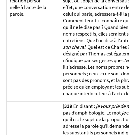
relation per­son­
sujet ou l’objet de la conversation, 
nelle à l’acte de la
effet, une conversation entre deux
parole.
celui qui parle, adressera-t-il la par
Comment fera-t-il connaître qu’il p
qu’il ne le dise pas ? Quand bien 
noms respectifs, elles seraient so
entretiens. Que l’un dise à l’autre,
son cheval
. Quel est ce Charles ? E
désigné par Thomas est également 
n’indique par ses gestes que c’est l
il s’adresse. Les noms propres ne 
personnels ; ceux-ci ne sont donc
sont pas des pronoms, et la phrase 
précise qu’en employant les substa
chaque interlocuteur à l’acte de la 
|
339
En disant :
je vous prie de me 
pas d’amphibologie. Le mot
je
expr
qu’il est le sujet de la proposition ;
adresse la parole qu’il demande l
les substantifs personnels indiquen