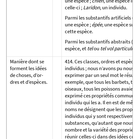
une espèce ;
chien
, une espèce infé
celle-ci ;
Laridon
, un individu.
Parmi les substantifs artificiels (410
une espèce ;
épée
, une espèce subo
cette espèce.
Parmi les substantifs abstraits (41
espèce, et
tel
ou
tel vol particulier
,
Manière dont se
414. Ces classes, ordres et espèces 
forment les idées
individus ; nous n’avons pu nous e
de choses, d’or­
exprimer par un seul mot le résult
dres et d’es­pèces.
exemple, que tous les barbets, tous
oiseaux, tous les poissons avaien
exprimé ces propriétés communes
individu qui les a. Il en est de mêm
noms ne désignent que les proprié
individus qui y sont respectivemen
substances, qu’autant que nous av
nombre et la variété des propriété
réunir celles-ci dans des idées co