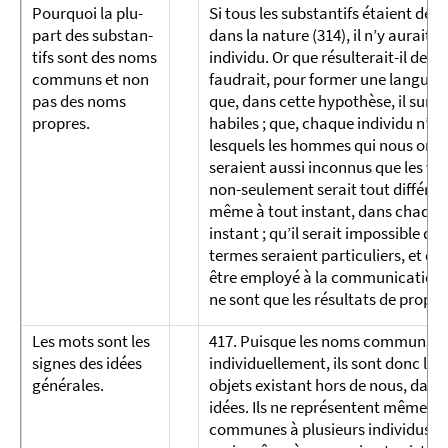
Pourquoi la plu­
Si tous les substantifs étaient des
part des sub­stan­
dans la nature (314), il n’y aurait 
tifs sont des noms
individu. Or que résulterait-il de là
communs et non
faudrait, pour former une langue pa
pas des noms
que, dans cette hypothèse, il surp
propres.
habiles ; que, chaque individu n’a
lesquels les hommes qui nous ont 
seraient aussi inconnus que les vo
non-seulement serait tout différent 
même à tout instant, dans chaque v
instant ; qu’il serait impossible de
termes seraient particuliers, et 
être employé à la communication de
ne sont que les résultats de propos
Les mots sont les
417. Puisque les noms communs ne s
signes des idées
individuellement, ils sont donc les s
géné­rales.
objets existant hors de nous, dans 
idées. Ils ne représentent même que
communes à plusieurs individus, n