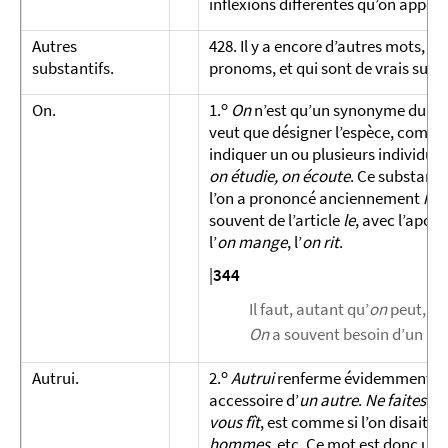
inflexions différentes qu’on appell
Autres
428. Il y a encore d’autres mots, 
substantifs.
pronoms, et qui sont de vrais subst
o
On.
1.
On
n’est qu’un synonyme du mot
veut que désigner l’espèce, comme
indiquer un ou plusieurs individ
on étudie, on écoute
. Ce substanti
l’on a prononcé anciennement
ho
souvent de l’article
le
, avec l’apos
l’
on mange
, l’
on rit
.
|
344
Il faut, autant qu’
on
peut, ob
On
a souvent besoin d’un plus
o
Autrui.
2.
Autrui
renferme évidemment la 
accessoire d’
un autre
.
Ne faites pa
vous fît
, est comme si l’on disait :
n
hommes
, etc. Ce mot est donc un 