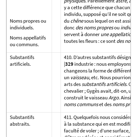
physiques
. Pareillement
astre, arbr
y a cette différence que chacun des
individu, supposé qu’il ne soit que
Noms propres ou
du
chêne
sous lequel on est assis e
individuels.
donc
des noms propres
ou
individ
servent à donner
une appellatio
Noms appel­latifs
toutes les fleurs : ce sont
des noms 
ou com­muns.
Substantifs
410. D’autres substantifs désignent
artificiels.
|
329
industrie : nous employons les
changeons la forme de différentes
un
vaisseau
, etc. Nous pourrions a
arts des
substantifs artificiels
. On 
chevalier ; Gygès avait, dit-on, un
construit le vaisseau
Argo
. Ainsi, 
noms communs
et des
noms propr
Substantifs
411. Quelquefois nous considérons 
abstraits.
à la substance qui en est modifiée 
faculté de voler ; d’une surface, la 