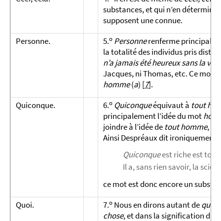
substances, et qui n’en déterminen
supposent une connue.
o
Personne.
5.
Personne
renferme principaleme
la totalité des individus pris distr
n’a jamais été heureux sans la ver
Jacques, ni Thomas, etc. Ce mot es
homme
(
a
)
[
7
]
.
o
Quiconque.
6.
Quiconque
équivaut à
tout ho
principalement l’idée du mot
hom
joindre à l’idée de
tout homme
, un
Ainsi Despréaux dit ironiquement :
Quiconque
est riche est tout 
Il a, sans rien savoir, la scie
ce mot est donc encore un substant
o
Quoi.
7.
Nous en dirons autant de
quoi
,
chose
, et dans la signification d