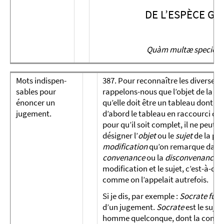
DE L’ESPÈCE G
Quàm multæ species, 
Mots indis­pen­
387. Pour reconnaître les diverses
sables pour
rappelons-nous que l’objet de la pa
énoncer un
qu’elle doit être un tableau dont la
jugement.
d’abord le tableau en raccourci du 
pour qu’il soit complet, il ne peut y
désigner l’
objet
ou le
sujet
de la pen
modification
qu’on remarque dans le
convenance
ou la
disconvenance
q
modification et le sujet, c’est-à-dire
comme on l’appelait autrefois.
Si je dis, par exemple :
Socrate fut 
d’un jugement.
Socrate
est le sujet
homme quelconque, dont la conduite