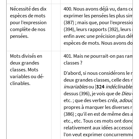
Nécessité des dix
400. Nous avons déjà vu, dans ce ch
espèces de mots
exprimer les pensées les plus simple
pour l’ex­pression
(387) ; mais que, pour l’expression 
com­plète de nos
(394), leurs rapports (392), leurs n
pen­sées.
enfin avec une précision plus déte
espèces de mots. Nous avons donc 
Mots divisés en
401. Mais ne pourrait-on pas ramen
deux grandes
classes ?
classes. Mots
D’abord, si nous considérons le mat
variables ou dé­
deux grandes classes, celle des mo
clinables.
invariables
ou |
324
indéclinables
. 
dessus (396), je vois que de
Dieu
on 
etc. ; que des verbes
créa, adoucir, 
propres à marquer les diverses rela
(386) ; qu’il en est de même des adj
etc., etc. Tous ces mots ont donc d
relativement aux idées accessoires
l’on veut exprimer concurremment a