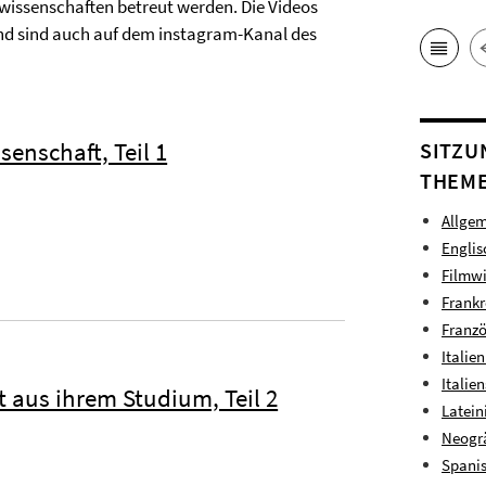
wissenschaften betreut werden. Die Videos
nd sind auch auf dem instagram-Kanal des
senschaft, Teil 1
SITZU
THEME
Allgem
Englis
Filmwi
Frankr
Franzö
Italie
Italie
t aus ihrem Studium, Teil 2
Latein
Neogrä
Spanis