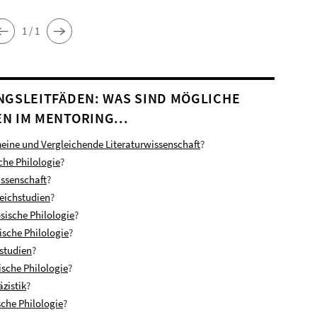
1 / 1
NGSLEITFÄDEN: WAS SIND MÖGLICHE
N IM MENTORING...
eine und Vergleichende Literaturwissenschaft
?
che Philologie
?
ssenschaft
?
eichstudien
?
sische Philologie
?
nische Philologie
?
nstudien
?
ische Philologie
?
zistik
?
che Philologie
?