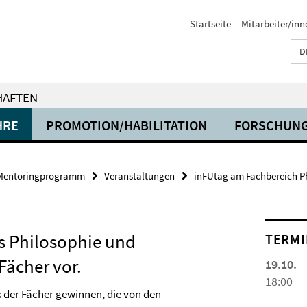
Startseite
Mitarbeiter/inn
D
HAFTEN
HRE
PROMOTION/HABILITATION
FORSCHUN
Mentoringprogramm
Veranstaltungen
inFUtag am Fachbereich Ph
s Philosophie und
TERMI
Fächer vor.
19.10.
18:00
k der Fächer gewinnen, die von den