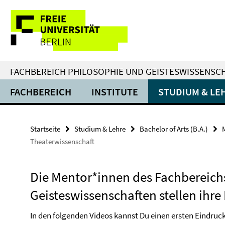
Springe
Service-
direkt
zu
Navigation
Inhalt
FACHBEREICH PHILOSOPHIE UND GEISTESWISSENSC
FACHBEREICH
INSTITUTE
STUDIUM & LE
Startseite
Studium & Lehre
Bachelor of Arts (B.A.)
Theaterwissenschaft
Die Mentor*innen des Fachbereich
Geisteswissenschaften stellen ihre 
In den folgenden Videos kannst Du einen ersten Eindruc