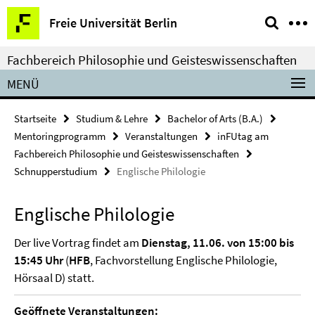
Springe
Service-
Freie Universität Berlin
direkt
Navigation
zu
Fachbereich Philosophie und Geisteswissenschaften
Inhalt
MENÜ
Startseite
Studium & Lehre
Bachelor of Arts (B.A.)
Mentoringprogramm
Veranstaltungen
inFUtag am
Fachbereich Philosophie und Geisteswissenschaften
Schnupperstudium
Englische Philologie
Englische Philologie
Der live Vortrag findet am
Dienstag, 11.06. von 15:00 bis
15:45 Uhr
(
HFB
, Fachvorstellung Englische Philologie,
Hörsaal D) statt.
Geöffnete Veranstaltungen: