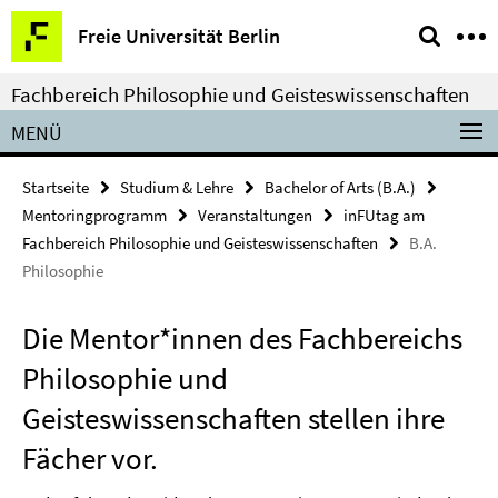
Springe
Service-
Freie Universität Berlin
direkt
Navigation
zu
Fachbereich Philosophie und Geisteswissenschaften
Inhalt
MENÜ
Startseite
Studium & Lehre
Bachelor of Arts (B.A.)
Mentoringprogramm
Veranstaltungen
inFUtag am
Fachbereich Philosophie und Geisteswissenschaften
B.A.
Philosophie
Die Mentor*innen des Fachbereichs
Philosophie und
Geisteswissenschaften stellen ihre
Fächer vor.