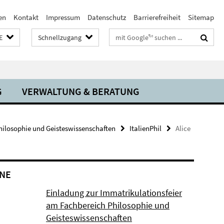
en
Kontakt
Impressum
Datenschutz
Barrierefreiheit
Sitemap
Suchbegriffe
E
Schnellzugang
G
VERWALTUNG & BERATUNG
ilosophie und Geisteswissenschaften
ItalienPhil
Alice
NE
Einladung zur Immatrikulationsfeier
am Fachbereich Philosophie und
Geisteswissenschaften