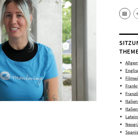
SITZU
THEME
Allgem
Englis
Filmwi
Frankr
Franzö
Italie
Italie
Latein
Neogrä
Spanis