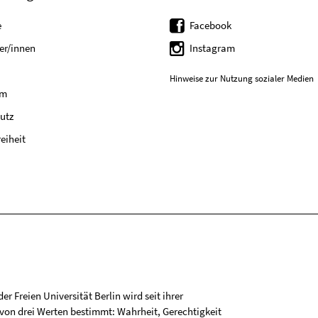
e
Facebook
er/innen
Instagram
Hinweise zur Nutzung sozialer Medien
um
utz
reiheit
r Freien Universität Berlin wird seit ihrer
on drei Werten bestimmt: Wahrheit, Gerechtigkeit