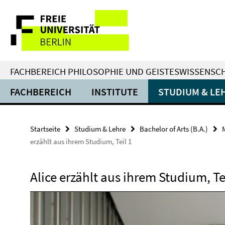
Springe
Service-
direkt
zu
Navigation
Inhalt
FACHBEREICH PHILOSOPHIE UND GEISTESWISSENSC
FACHBEREICH
INSTITUTE
STUDIUM & LE
Startseite
Studium & Lehre
Bachelor of Arts (B.A.)
erzählt aus ihrem Studium, Teil 1
Alice erzählt aus ihrem Studium, Te