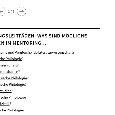
1 / 1
NGSLEITFÄDEN: WAS SIND MÖGLICHE
N IM MENTORING...
eine und Vergleichende Literaturwissenschaft
?
che Philologie
?
ssenschaft
?
eichstudien
?
sische Philologie
?
nische Philologie
?
nstudien
?
ische Philologie
?
zistik
?
che Philologie
?