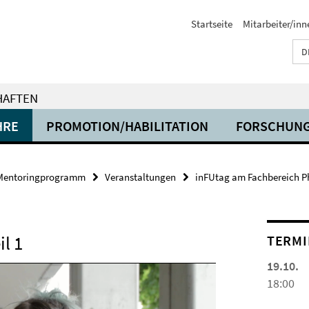
Startseite
Mitarbeiter/inn
D
HAFTEN
HRE
PROMOTION/HABILITATION
FORSCHUN
Mentoringprogramm
Veranstaltungen
inFUtag am Fachbereich Ph
il 1
TERMI
19.10.
18:00