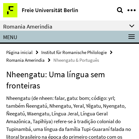
Springe
Serviço
Freie Universität Berlin
direkt
de
zu
navegação
Romania Amerindia
Inhalt
MENU
Página inicial
Institut für Romanische Philologie
Romania Amerindia
Nheengatu & Português
Nheengatu: Uma língua sem
fronteiras
Nheengatu (de nheen: falar, gatu: bom; código: yrl;
também Ñeengatú, Nhengatu, Yeral, Yẽgatu, Nyengato,
Ñeegatú, Waengatu, Língua Jeral, Língua Geral
Amazônica, Tapïhïya) refere-se à tradição colonial do
Tupinambá, uma língua da família Tupi-Guaraní falada no
litoral brasileiro na época do primeiro contato com os