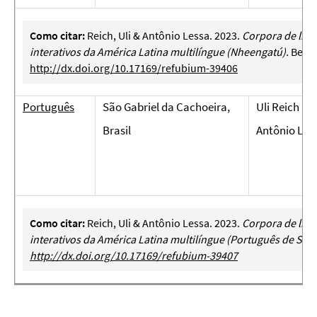
Como citar:
Reich, Uli & Antônio Lessa. 2023.
Corpora de lín
interativos da América Latina multilíngue (Nheengatú).
Berlin
http://dx.doi.org/10.17169/refubium-39406
Português
São Gabriel da Cachoeira,
Uli Reich
Brasil
Antônio Les
Como citar:
Reich, Uli & Antônio Lessa. 2023.
Corpora de lín
interativos da América Latina multilíngue (Português de São
http://dx.doi.org/10.17169/refubium-
39407