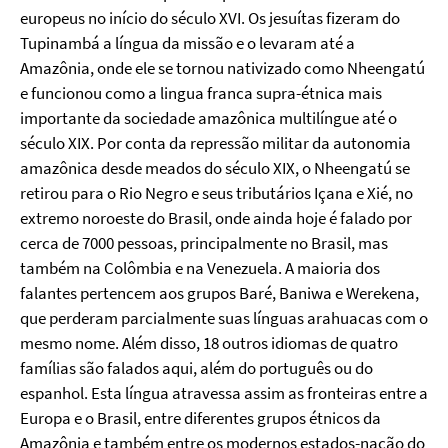
europeus no início do século XVI. Os jesuítas fizeram do
Tupinambá a língua da missão e o levaram até a
Amazônia, onde ele se tornou nativizado como Nheengatú
e funcionou como a lingua franca supra-étnica mais
importante da sociedade amazônica multilíngue até o
século XIX. Por conta da repressão militar da autonomia
amazônica desde meados do século XIX, o Nheengatú se
retirou para o Rio Negro e seus tributários Içana e Xié, no
extremo noroeste do Brasil, onde ainda hoje é falado por
cerca de 7000 pessoas, principalmente no Brasil, mas
também na Colômbia e na Venezuela. A maioria dos
falantes pertencem aos grupos Baré, Baniwa e Werekena,
que perderam parcialmente suas línguas arahuacas com o
mesmo nome. Além disso, 18 outros idiomas de quatro
famílias são falados aqui, além do português ou do
espanhol. Esta língua atravessa assim as fronteiras entre a
Europa e o Brasil, entre diferentes grupos étnicos da
Amazônia e também entre os modernos estados-nação do