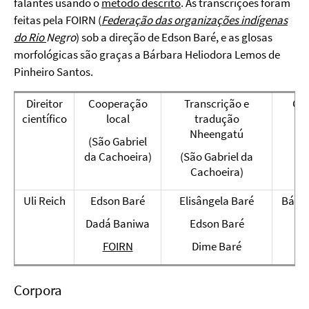
falantes usando o
método descrito
. As transcrições foram
feitas pela FOIRN (
Federação
das
organizações
indígenas
do Rio
Negro
) sob a direção de Edson Baré, e as glosas
morfológicas são graças a Bárbara Heliodora Lemos de
Pinheiro Santos.
Direitor
Cooperação
Transcrição e
Glo
científico
local
tradução
Nheengatú
(São Gabriel
da Cachoeira)
(São Gabriel da
Cachoeira)
Uli Reich
Edson Baré
Elisângela Baré
Bárba
de
Dadá Baniwa
Edson Baré
FOIRN
Dime Baré
Corpora