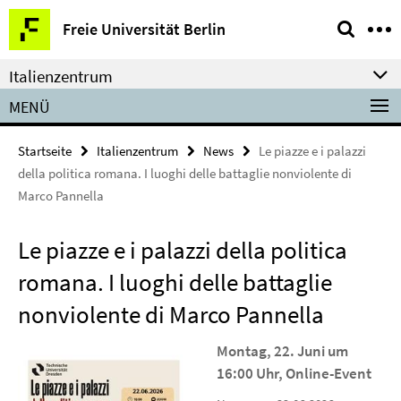
Springe
Service-
Freie Universität Berlin
direkt
Navigation
zu
Italienzentrum
Inhalt
MENÜ
Startseite
Italienzentrum
News
Le piazze e i palazzi
della politica romana. I luoghi delle battaglie nonviolente di
Marco Pannella
Le piazze e i palazzi della politica
romana. I luoghi delle battaglie
nonviolente di Marco Pannella
Montag, 22. Juni um
16:00 Uhr, Online-Event