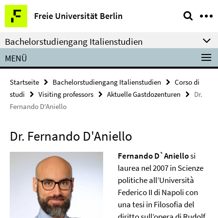
Springe
Service-
Freie Universität Berlin
direkt
Navigation
zu
Bachelorstudiengang Italienstudien
Inhalt
MENÜ
Startseite
Bachelorstudiengang Italienstudien
Corso di
studi
Visiting professors
Aktuelle Gastdozenturen
Dr.
Fernando D'Aniello
Dr. Fernando D'Aniello
Fernando D`Aniello
si
laurea nel 2007 in Scienze
politiche all’Università
Federico II di Napoli con
una tesi in Filosofia del
diritto sull’opera di Rudolf