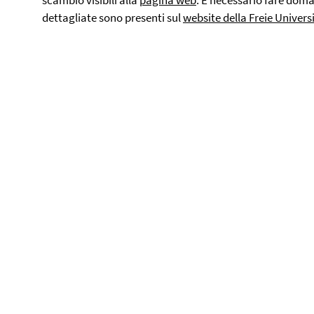
scambio visibili alla
pagina web
. È necessario fare doma
dettagliate sono presenti sul
website della Freie Universi