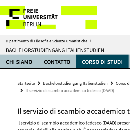
Springe
Service-
direkt
zu
Navigation
Inhalt
Dipartimento di Filosofia e Scienze Umanistiche
/
BACHELORSTUDIENGANG ITALIENSTUDIEN
CHI SIAMO
CONTATTO
CORSO DI STUDI
Startseite
Bachelorstudiengang Italienstudien
Corso di
Il servizio di scambio accademico tedesco (DAAD)
Il servizio di scambio accademico
Il servizio di scambio accademico tedesco (DAAD) presen