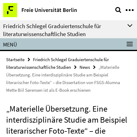
Springe
Service-
Freie Universität Berlin
direkt
Navigation
zu
Friedrich Schlegel Graduiertenschule für
Inhalt
literaturwissenschaftliche Studien
MENÜ
Startseite
Friedrich Schlegel Graduiertenschule für
literaturwissenschaftliche Studien
News
„Materielle
Übersetzung. Eine interdisziplinäre Studie am Beispiel
literarischer Foto-Texte“ – die Dissertation von FSGS-Alumna
Mette Biil Sørensen ist als E-Book erschienen
„Materielle Übersetzung. Eine
interdisziplinäre Studie am Beispiel
literarischer Foto-Texte“ – die