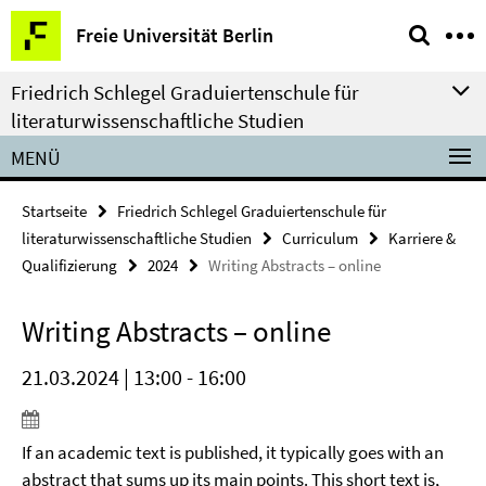
Springe
Service-
Freie Universität Berlin
direkt
Navigation
zu
Friedrich Schlegel Graduiertenschule für
Inhalt
literaturwissenschaftliche Studien
MENÜ
Startseite
Friedrich Schlegel Graduiertenschule für
literaturwissenschaftliche Studien
Curriculum
Karriere &
Qualifizierung
2024
Writing Abstracts – online
Writing Abstracts – online
21.03.2024 | 13:00 - 16:00
If an academic text is published, it typically goes with an
abstract that sums up its main points. This short text is,