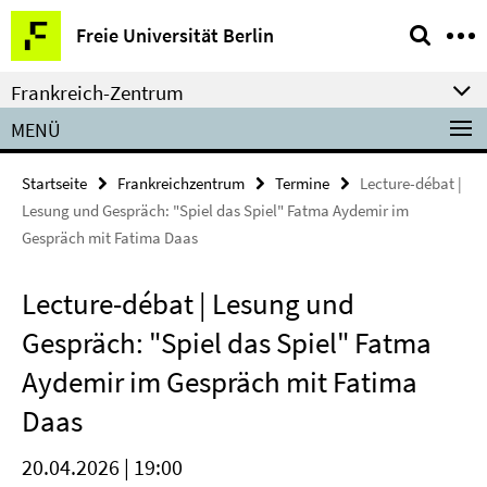
Springe
Service-
Freie Universität Berlin
direkt
Navigation
zu
Frankreich-Zentrum
Inhalt
MENÜ
Startseite
Frankreichzentrum
Termine
Lecture-débat |
Lesung und Gespräch: "Spiel das Spiel" Fatma Aydemir im
Gespräch mit Fatima Daas
Lecture-débat | Lesung und
Gespräch: "Spiel das Spiel" Fatma
Aydemir im Gespräch mit Fatima
Daas
20.04.2026 | 19:00