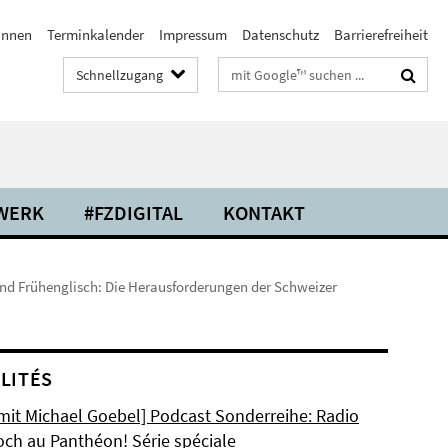
/innen
Terminkalender
Impressum
Datenschutz
Barrierefreiheit
Suchbegriffe
Schnellzugang
WERK
#FZDIGITAL
KONTAKT
nd Frühenglisch: Die Herausforderungen der Schweizer
LITÉS
 mit Michael Goebel] Podcast Sonderreihe: Radio
och au Panthéon! Série spéciale