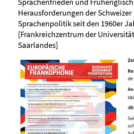
Sprachenfrieden und Frühenglisch:
Herausforderungen der Schweizer
Sprachenpolitik seit den 1960er J
[Frankreichzentrum der Universitä
Saarlandes]
Zei
Re
de
An
sa
Ab
Sei
sc
Sc