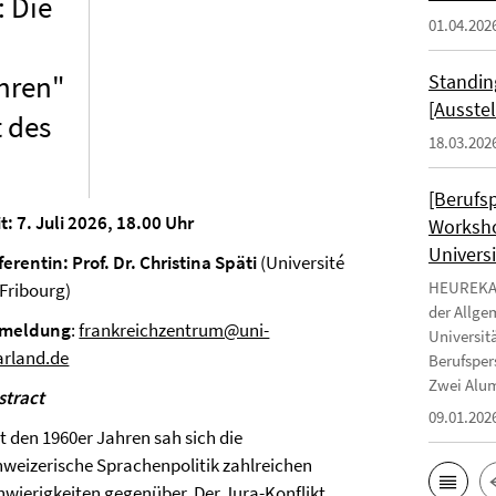
 Die
01.04.202
ahren"
Standin
[Ausste
t des
18.03.202
[Berufs
t: 7. Juli 2026, 18.00 Uhr
Worksho
Universi
ferentin: Prof. Dr. Christina Späti
(Université
HEUREKA -
 Fribourg)
der Allge
meldung
:
frankreichzentrum@uni-
Universit
arland.de
Berufsper
Zwei Alum
stract
09.01.202
t den 1960er Jahren sah sich die
hweizerische Sprachenpolitik zahlreichen
hwierigkeiten gegenüber. Der Jura-Konflikt