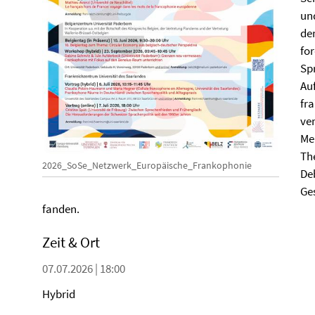
un
de
fo
Sp
Au
fr
ve
Me
Th
2026_SoSe_Netzwerk_Europäische_Frankophonie
De
Ge
fanden.
Zeit & Ort
07.07.2026 | 18:00
Hybrid