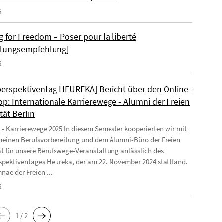
6
g for Freedom – Poser pour la liberté
llungsempfehlung]
6
perspektiventag HEUREKA] Bericht über den Online-
p: Internationale Karrierewege - Alumni der Freien
tät Berlin
 Karrierewege 2025 In diesem Semester kooperierten wir mit
meinen Berufsvorbereitung und dem Alumni-Büro der Freien
ät für unsere Berufswege-Veranstaltung anlässlich des
spektiventages Heureka, der am 22. November 2024 stattfand.
nae der Freien ...
6
1 / 2