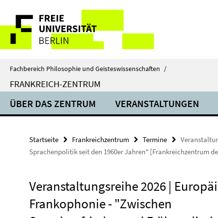
Springe
Service-
direkt
zu
Navigation
Inhalt
Fachbereich Philosophie und Geisteswissenschaften
/
FRANKREICH-ZENTRUM
ÜBER DAS ZENTRUM
VERANSTALTUNGEN
Startseite
Frankreichzentrum
Termine
Veranstaltu
Sprachenpolitik seit den 1960er Jahren" [Frankreichzentrum de
Veranstaltungsreihe 2026 | Europä
Frankophonie - "Zwischen