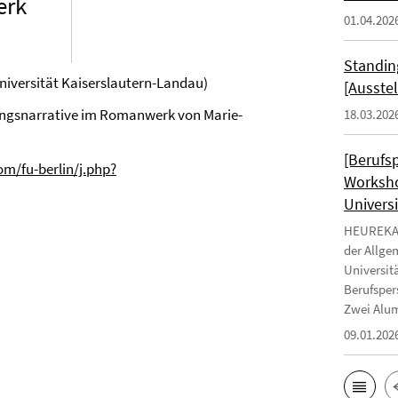
erk
01.04.202
Standin
niversität Kaiserslautern-Landau)
[Ausste
gangsnarrative im Romanwerk von Marie-
18.03.202
[Berufs
om/fu-berlin/j.php?
Worksho
Universi
HEUREKA -
der Allge
Universit
Berufsper
Zwei Alum
09.01.202