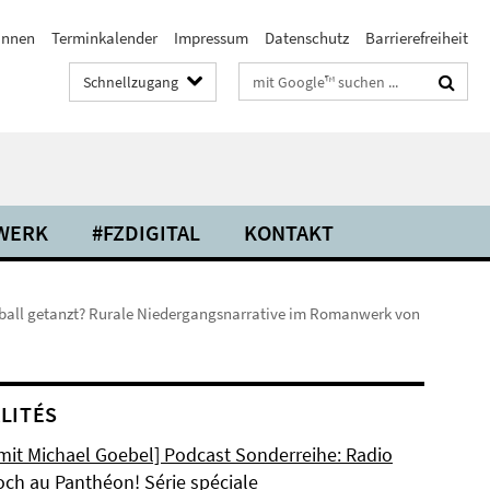
/innen
Terminkalender
Impressum
Datenschutz
Barrierefreiheit
Suchbegriffe
Schnellzugang
WERK
#FZDIGITAL
KONTAKT
lenball getanzt? Rurale Niedergangsnarrative im Romanwerk von
LITÉS
 mit Michael Goebel] Podcast Sonderreihe: Radio
och au Panthéon! Série spéciale