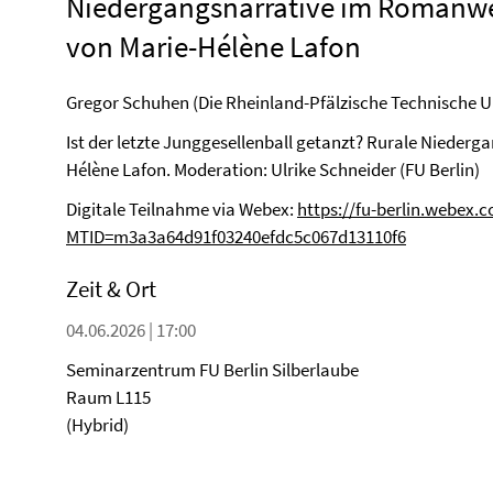
Niedergangsnarrative im Romanw
von Marie-Hélène Lafon
Gregor Schuhen (Die Rheinland-Pfälzische Technische U
Ist der letzte Junggesellenball getanzt? Rurale Nieder
Hélène Lafon. Moderation: Ulrike Schneider (FU Berlin)
Digitale Teilnahme via Webex:
https://fu-berlin.webex.c
MTID=m3a3a64d91f03240efdc5c067d13110f6
Zeit & Ort
04.06.2026 | 17:00
Seminarzentrum FU Berlin Silberlaube
Raum L115
(Hybrid)