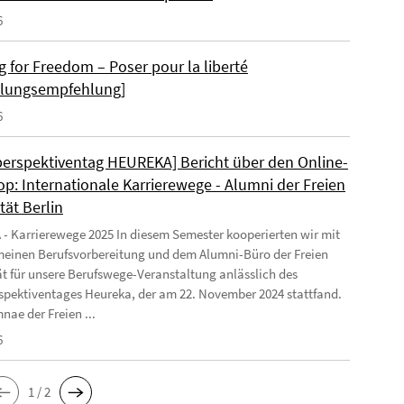
6
g for Freedom – Poser pour la liberté
llungsempfehlung]
6
perspektiventag HEUREKA] Bericht über den Online-
p: Internationale Karrierewege - Alumni der Freien
tät Berlin
 Karrierewege 2025 In diesem Semester kooperierten wir mit
meinen Berufsvorbereitung und dem Alumni-Büro der Freien
ät für unsere Berufswege-Veranstaltung anlässlich des
spektiventages Heureka, der am 22. November 2024 stattfand.
nae der Freien ...
6
1 / 2