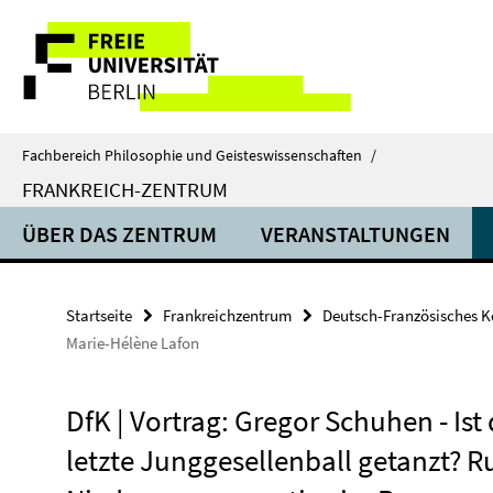
Springe
Service-
direkt
zu
Navigation
Inhalt
Fachbereich Philosophie und Geisteswissenschaften
/
FRANKREICH-ZENTRUM
ÜBER DAS ZENTRUM
VERANSTALTUNGEN
Startseite
Frankreichzentrum
Deutsch-Französisches 
Marie-Hélène Lafon
DfK | Vortrag: Gregor Schuhen - Ist 
letzte Junggesellenball getanzt? R