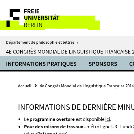
Springe
Service
direkt
zu
navigation
Inhalt
Département de philosophie et lettres
/
4E CONGRÈS MONDIAL DE LINGUISTIQUE FRANÇAISE 
INFORMATIONS PRATIQUES
SPONSORS
C
Accueil
4e Congrès Mondial de Linguistique Française 2014
INFORMATIONS DE DERNIÈRE MIN
Le
programme overture
est disponible
ici
.
Pour des raisons de travaux -
métro ligne U3 - Lundi 