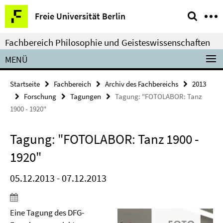
Springe
Service-
Freie Universität Berlin
direkt
Navigation
zu
Fachbereich Philosophie und Geisteswissenschaften
Inhalt
MENÜ
Startseite
Fachbereich
Archiv des Fachbereichs
2013
Forschung
Tagungen
Tagung: "FOTOLABOR: Tanz
1900 - 1920"
Tagung: "FOTOLABOR: Tanz 1900 -
1920"
05.12.2013 - 07.12.2013
Eine Tagung des DFG-