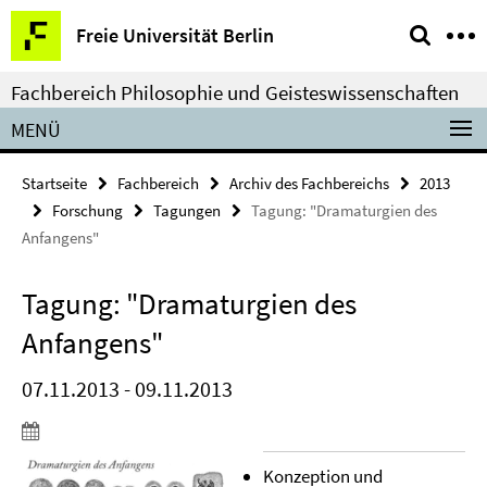
Springe
Service-
Freie Universität Berlin
direkt
Navigation
zu
Fachbereich Philosophie und Geisteswissenschaften
Inhalt
MENÜ
Startseite
Fachbereich
Archiv des Fachbereichs
2013
Forschung
Tagungen
Tagung: "Dramaturgien des
Anfangens"
Tagung: "Dramaturgien des
Anfangens"
07.11.2013 - 09.11.2013
Konzeption und