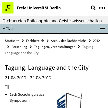
Springe
Service-
Freie Universität Berlin
direkt
Navigation
zu
Fachbereich Philosophie und Geisteswissenschaften
Inhalt
MENÜ
Startseite
Fachbereich
Archiv des Fachbereichs
2012
Forschung
Tagungen, Veranstaltungen
Tagung:
Language and the City
Tagung: Language and the City
21.08.2012 - 24.08.2012
19th Sociolinguistics
Symposium