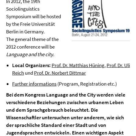
In 2012, the 19th
Sociolinguistics
Symposium will be hosted
by the Freie Universität
Berlin in Germany.
The general theme of the
2012 conference will be
Language and the city
.
Local Organizers:
Prof. Dr. Matthias Hüning
,
Prof. Dr. Uli
Reich
und
Prof. Dr. Norbert Dittmar
Further informations
(Program, Registration etc.)
Bei dem Kongress Language and the City werden viele
verschiedene Beziehungen zwischen urbanem Leben
und dem Sprachgebrauch beleuchtet. Die
Wissenschaftler untersuchen unter anderem, wie sich
der sprachliche Standard einer Stadt und von
Jugendsprachen entwickeln. Einen wichtigen Aspekt